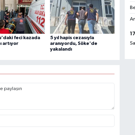
Be
Am
1
'daki feci kazada
5 yıl hapis cezasıyla
Sa
ı artıyor
aranıyordu, Söke'de
yakalandı