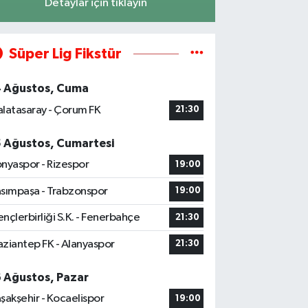
Detaylar için tıklayın
Süper Lig Fikstür
4 Ağustos, Cuma
latasaray - Çorum FK
21:30
5 Ağustos, Cumartesi
nyaspor - Rizespor
19:00
sımpaşa - Trabzonspor
19:00
nçlerbirliği S.K. - Fenerbahçe
21:30
ziantep FK - Alanyaspor
21:30
6 Ağustos, Pazar
şakşehir - Kocaelispor
19:00