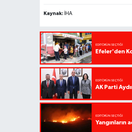
Kaynak:
İHA
EDITÖRÜN SEÇTIĞI
Efeler'den K
EDITÖRÜN SEÇTIĞI
AK Parti Ayd
EDITÖRÜN SEÇTIĞI
Yangınların a