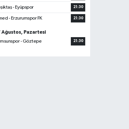
şiktaş - Eyüpspor
21:30
ed - Erzurumspor FK
21:30
7 Ağustos, Pazartesi
msunspor - Göztepe
21:30