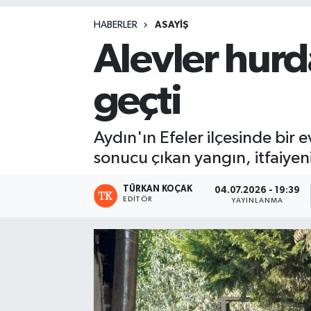
Magazin
HABERLER
ASAYIŞ
Alevler hurda
geçti
Aydın'ın Efeler ilçesinde bir
sonucu çıkan yangın, itfaiye
TÜRKAN KOÇAK
04.07.2026 - 19:39
EDITÖR
YAYINLANMA