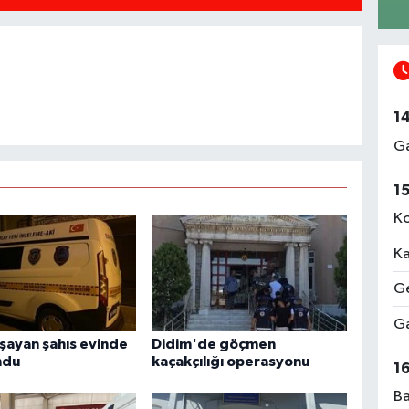
1
Ga
1
Ko
Ka
Ge
Ga
aşayan şahıs evinde
Didim'de göçmen
ndu
kaçakçılığı operasyonu
1
Ba