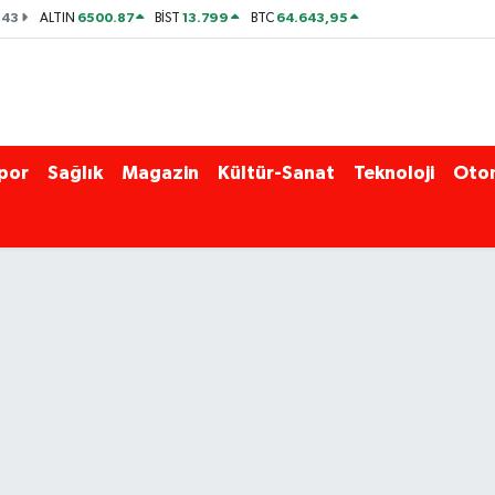
143
6500.87
13.799
64.643,95
ALTIN
BİST
BTC
por
Sağlık
Magazin
Kültür-Sanat
Teknoloji
Oto