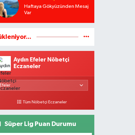
Haftaya Gökyüzünden Mesaj
Var
ükleniyor...
Aydın Efeler Nöbetçi
Eczaneler
Tüm Nöbetçi Eczaneler
Süper Lig Puan Durumu