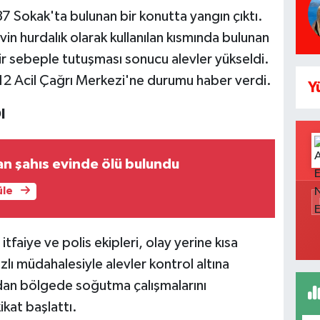
37 Sokak'ta bulunan bir konutta yangın çıktı.
evin hurdalık olarak kullanılan kısmında bulunan
r sebeple tutuşması sonucu alevler yükseldi.
112 Acil Çağrı Merkezi'ne durumu haber verdi.
Y
I
an şahıs evinde ölü bulundu
üle
tfaiye ve polis ekipleri, olay yerine kısa
ızlı müdahalesiyle alevler kontrol altına
ndan bölgede soğutma çalışmalarını
ikat başlattı.