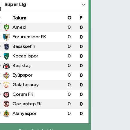
Süper Lig
#
Takım
O
P
1
Amed
0
0
2
Erzurumspor FK
0
0
3
Başakşehir
0
0
4
Kocaelispor
0
0
5
Beşiktaş
0
0
6
Eyüpspor
0
0
7
Galatasaray
0
0
8
Çorum FK
0
0
9
Gaziantep FK
0
0
0
Alanyaspor
0
0