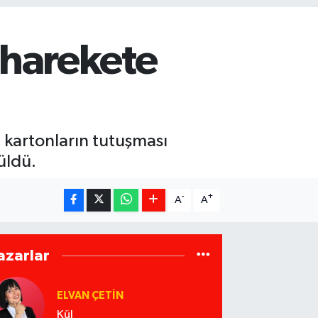
r harekete
i kartonların tutuşması
üldü.
-
+
A
A
azarlar
ELVAN ÇETIN
Kül