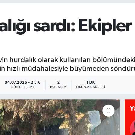
lığı sardı: Ekiple
 evin hurdalık olarak kullanılan bölümündek
nin hızlı müdahalesiyle büyümeden söndür
04.07.2026 - 21:16
2
1 DK
GÜNCELLEME
PAYLAŞIM
OKUNMA SÜRESI
Y