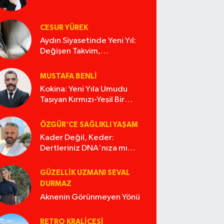
CESUR YÜREK
Aydın Siyasetinde Yeni Yıl:
Değişen Takvim,
Değişmeyen Alışkanlıklar
MUSTAFA BENLI
Kokina: Yeni Yıla Umudu
Taşıyan Kırmızı-Yeşil Bir
Masal
ÖZGÜR'CE SAĞLIKLI YAŞAM
Kader Değil, Keder:
Dertleriniz DNA'nıza mı
İşliyor Acaba?
GÜZELLIK UZMANI SEVAL
DURMAZ
Aknenin Görünmeyen Yönü
RETRO KRALIÇESI