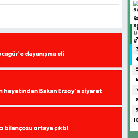
ocagür'e dayanışma eli
ın heyetinden Bakan Ersoy'a ziyaret
1
cı bilançosu ortaya çıktı!