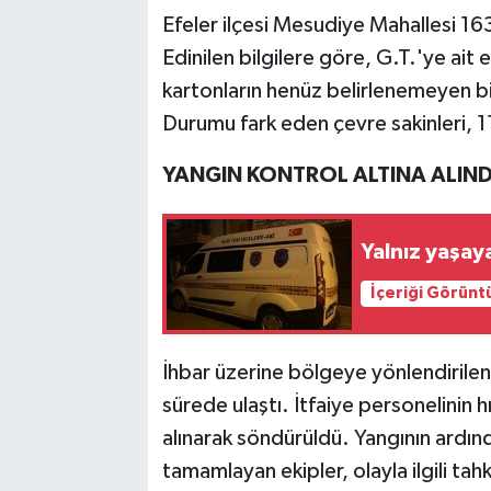
Efeler ilçesi Mesudiye Mahallesi 16
Edinilen bilgilere göre, G.T.'ye ait 
kartonların henüz belirlenemeyen bi
Durumu fark eden çevre sakinleri, 
YANGIN KONTROL ALTINA ALIND
Yalnız yaşay
İçeriği Görünt
İhbar üzerine bölgeye yönlendirilen i
sürede ulaştı. İtfaiye personelinin h
alınarak söndürüldü. Yangının ardı
tamamlayan ekipler, olayla ilgili tahk