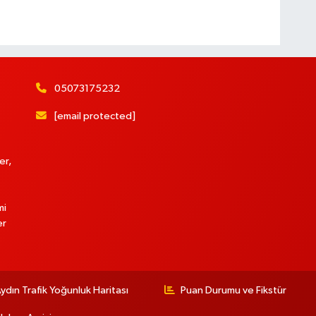
05073175232
[email protected]
er,
mi
er
ydın Trafik Yoğunluk Haritası
Puan Durumu ve Fikstür