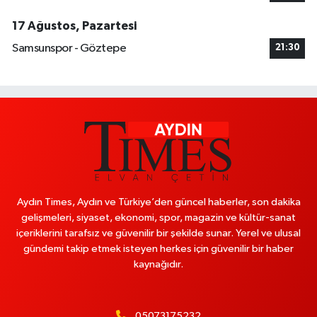
17 Ağustos, Pazartesi
Samsunspor - Göztepe
21:30
Aydın Times, Aydın ve Türkiye’den güncel haberler, son dakika
gelişmeleri, siyaset, ekonomi, spor, magazin ve kültür-sanat
içeriklerini tarafsız ve güvenilir bir şekilde sunar. Yerel ve ulusal
gündemi takip etmek isteyen herkes için güvenilir bir haber
kaynağıdır.
05073175232