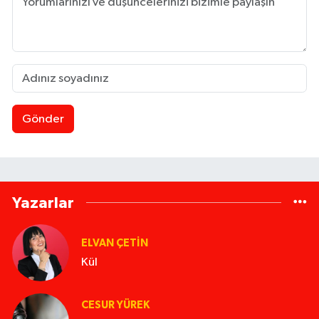
Gönder
Yazarlar
ELVAN ÇETIN
Kül
CESUR YÜREK