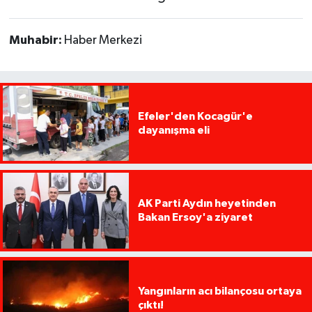
Muhabir:
Haber Merkezi
Efeler'den Kocagür'e
dayanışma eli
AK Parti Aydın heyetinden
Bakan Ersoy'a ziyaret
Yangınların acı bilançosu ortaya
çıktı!