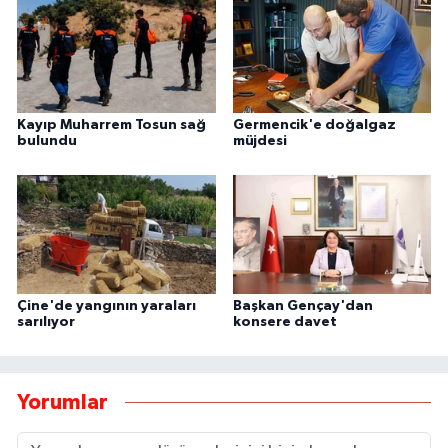
Kayıp Muharrem Tosun sağ
Germencik'e doğalgaz
bulundu
müjdesi
Çine'de yangının yaraları
Başkan Gençay'dan
sarılıyor
konsere davet
Yorumlar