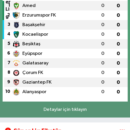
1
Amed
0
0
2
Erzurumspor FK
0
0
3
Başakşehir
0
0
4
Kocaelispor
0
0
5
Beşiktaş
0
0
6
Eyüpspor
0
0
7
Galatasaray
0
0
8
Çorum FK
0
0
9
Gaziantep FK
0
0
10
Alanyaspor
0
0
Detaylar için tıklayın