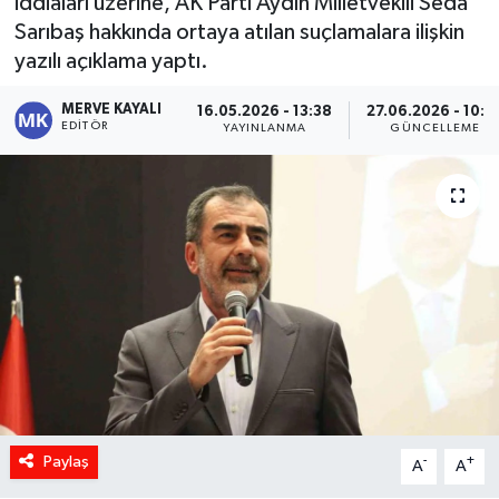
iddiaları üzerine, AK Parti Aydın Milletvekili Seda
Sarıbaş hakkında ortaya atılan suçlamalara ilişkin
yazılı açıklama yaptı.
MERVE KAYALI
16.05.2026 - 13:38
27.06.2026 - 10:0
EDITÖR
YAYINLANMA
GÜNCELLEME
Paylaş
-
+
A
A