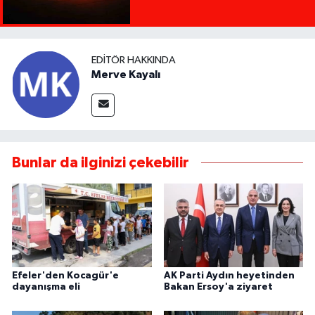
EDITÖR HAKKINDA
Merve Kayalı
Bunlar da ilginizi çekebilir
Efeler'den Kocagür'e
AK Parti Aydın heyetinden
dayanışma eli
Bakan Ersoy'a ziyaret