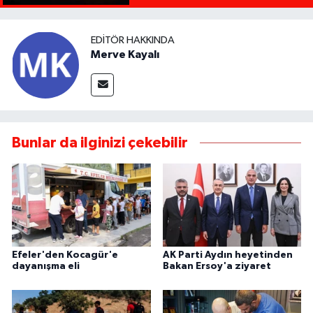
EDITÖR HAKKINDA
Merve Kayalı
Bunlar da ilginizi çekebilir
Efeler'den Kocagür'e
AK Parti Aydın heyetinden
dayanışma eli
Bakan Ersoy'a ziyaret