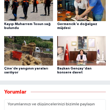
Kayıp Muharrem Tosun sağ
Germencik'e doğalgaz
bulundu
müjdesi
Çine'de yangının yaraları
Başkan Gençay'dan
sarılıyor
konsere davet
Yorumlar