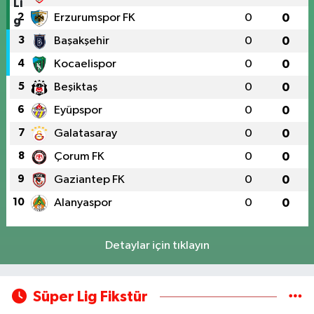
2
Erzurumspor FK
0
0
3
Başakşehir
0
0
4
Kocaelispor
0
0
5
Beşiktaş
0
0
6
Eyüpspor
0
0
7
Galatasaray
0
0
8
Çorum FK
0
0
9
Gaziantep FK
0
0
10
Alanyaspor
0
0
Detaylar için tıklayın
Süper Lig Fikstür