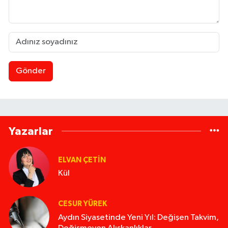
Gönder
Yazarlar
ELVAN ÇETIN
Kül
CESUR YÜREK
Aydın Siyasetinde Yeni Yıl: Değişen Takvim,