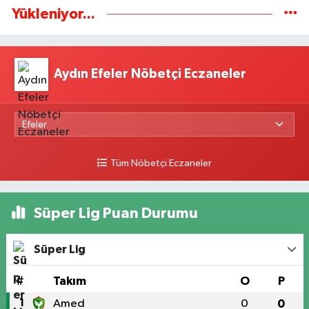
Yükleniyor...
Aydın Efeler Nöbetçi Eczaneler
Tüm Nöbetçi Eczaneler
Süper Lig Puan Durumu
Süper Lig
#
Takım
O
P
1
Amed
0
0