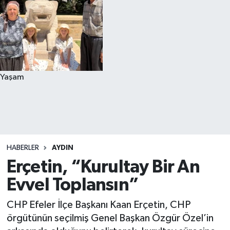
Yaşam
HABERLER
AYDIN
Erçetin, “Kurultay Bir An
Evvel Toplansın”
CHP Efeler İlçe Başkanı Kaan Erçetin, CHP
örgütünün seçilmiş Genel Başkan Özgür Özel’in