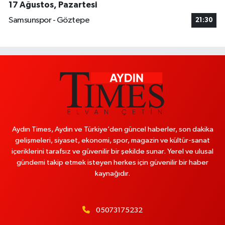
17 Ağustos, Pazartesi
Samsunspor - Göztepe
21:30
Aydın Times, Aydın ve Türkiye’den güncel haberler, son dakika
gelişmeleri, siyaset, ekonomi, spor, magazin ve kültür-sanat
içeriklerini tarafsız ve güvenilir bir şekilde sunar. Yerel ve ulusal
gündemi takip etmek isteyen herkes için güvenilir bir haber
kaynağıdır.
05073175232