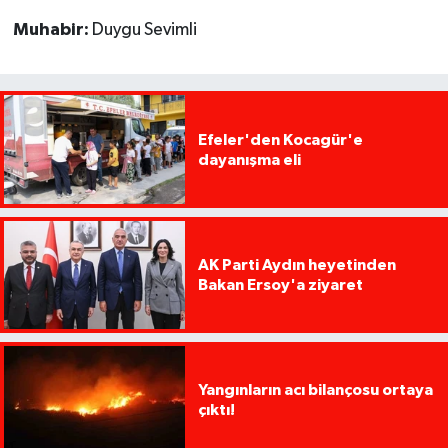
Muhabir:
Duygu Sevimli
Efeler'den Kocagür'e
dayanışma eli
AK Parti Aydın heyetinden
Bakan Ersoy'a ziyaret
Yangınların acı bilançosu ortaya
çıktı!