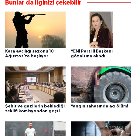
Bunlar da ilginizi çekebilir
Kara avcılığı sezonu 18
YENİ Parti İl Başkanı
Ağustos'ta başlıyor
gözaltına alındı
Şehit ve gazilerin beklediği
Yangın sahasında acı ölüm!
teklifi komisyondan geçti