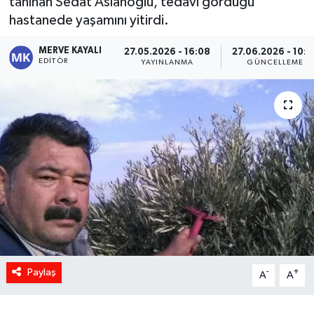
tanınan Sedat Aslanoğlu, tedavi gördüğü
hastanede yaşamını yitirdi.
MERVE KAYALI
27.05.2026 - 16:08
27.06.2026 - 10:0
EDITÖR
YAYINLANMA
GÜNCELLEME
Paylaş
-
+
A
A