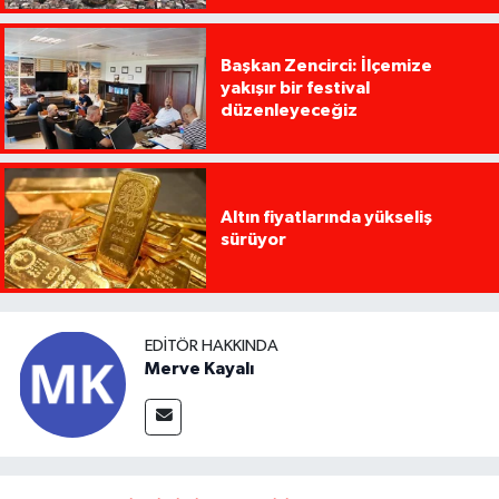
Başkan Zencirci: İlçemize
yakışır bir festival
düzenleyeceğiz
Altın fiyatlarında yükseliş
sürüyor
EDITÖR HAKKINDA
Merve Kayalı