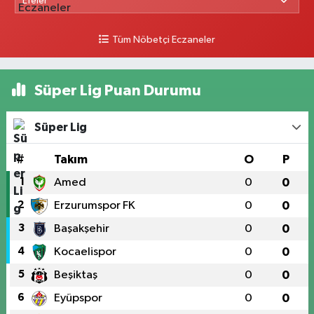
Tüm Nöbetçi Eczaneler
Süper Lig Puan Durumu
Süper Lig
#
Takım
O
P
1
Amed
0
0
2
Erzurumspor FK
0
0
3
Başakşehir
0
0
4
Kocaelispor
0
0
5
Beşiktaş
0
0
6
Eyüpspor
0
0