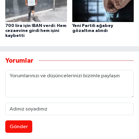
700 lira için IBAN verdi: Hem
Yeni Partili ağabey
cezaevine girdi hem işini
gözaltına alındı
kaybetti
Yorumlar
Gönder