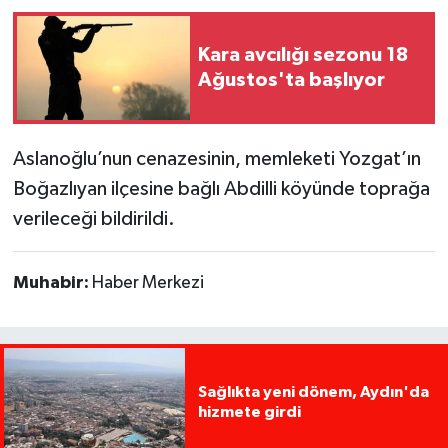
Kara avcılığı sezonu 18
Ağustos'ta başlıyor
Aslanoğlu’nun cenazesinin, memleketi Yozgat’ın
Boğazlıyan ilçesine bağlı Abdilli köyünde toprağa
verileceği bildirildi.
Muhabir:
Haber Merkezi
Sağlıkta yeni dönem, Aydın'da
hizmete girdi