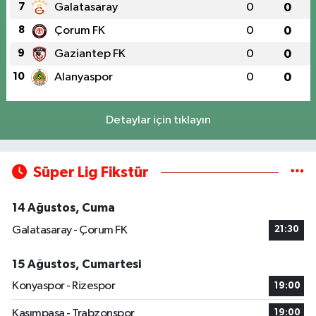
7
Galatasaray
0
0
8
Çorum FK
0
0
9
Gaziantep FK
0
0
10
Alanyaspor
0
0
Detaylar için tıklayın
Süper Lig Fikstür
14 Ağustos, Cuma
Galatasaray - Çorum FK
21:30
15 Ağustos, Cumartesi
Konyaspor - Rizespor
19:00
Kasımpaşa - Trabzonspor
19:00