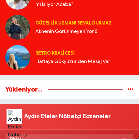
mı İşliyor Acaba?
GÜZELLIK UZMANI SEVAL DURMAZ
Aknenin Görünmeyen Yönü
RETRO KRALIÇESI
Haftaya Gökyüzünden Mesaj Var
Yükleniyor...
Aydın Efeler Nöbetçi Eczaneler