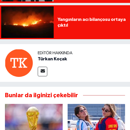
Yangınların acı bilançosu ortaya
çıktı!
EDITÖR HAKKINDA
Türkan Koçak
Bunlar da ilginizi çekebilir