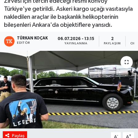
Zirvesi için tercih edeceği resmi konvoy
Türkiye'ye getirildi. Askeri kargo uçağı vasıtasıyla
nakledilen araçlar ile başkanlık helikopterinin
bileşenleri Ankara'da objektiflere yansıdı.
TÜRKAN KOÇAK
06.07.2026 - 13:15
2
EDITÖR
YAYINLANMA
PAYLAŞIM
OKU
Paylaş
-
+
A
A