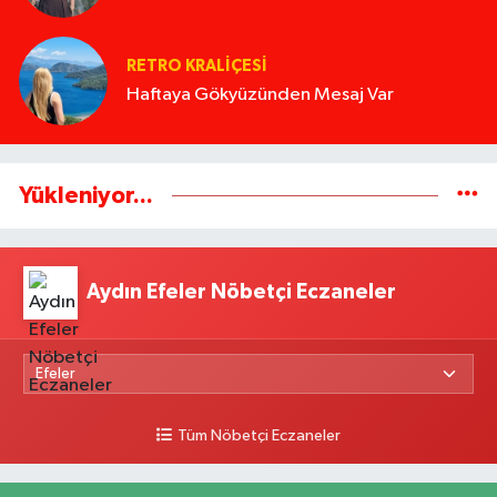
RETRO KRALIÇESI
Haftaya Gökyüzünden Mesaj Var
Yükleniyor...
Aydın Efeler Nöbetçi Eczaneler
Tüm Nöbetçi Eczaneler