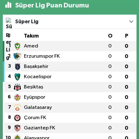
Süper Lig Puan Durumu
Süper Lig
#
Takım
O
P
1
Amed
0
0
2
Erzurumspor FK
0
0
3
Başakşehir
0
0
4
Kocaelispor
0
0
5
Beşiktaş
0
0
6
Eyüpspor
0
0
7
Galatasaray
0
0
8
Çorum FK
0
0
9
Gaziantep FK
0
0
10
Alanyaspor
0
0