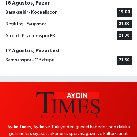
16 Ağustos, Pazar
Başakşehir - Kocaelispor
19:00
Beşiktaş - Eyüpspor
21:30
Amed - Erzurumspor FK
21:30
17 Ağustos, Pazartesi
Samsunspor - Göztepe
21:30
Aydın Times, Aydın ve Türkiye’den güncel haberler, son dakika
gelişmeleri, siyaset, ekonomi, spor, magazin ve kültür-sanat