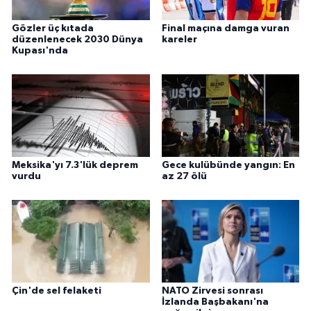
Gözler üç kıtada
Final maçına damga vuran
düzenlenecek 2030 Dünya
kareler
Kupası'nda
Meksika'yı 7.3'lük deprem
Gece kulübünde yangın: En
vurdu
az 27 ölü
Çin'de sel felaketi
NATO Zirvesi sonrası
İzlanda Başbakanı'na