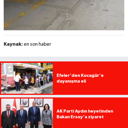
Kaynak:
en son haber
Efeler'den Kocagür'e
dayanışma eli
AK Parti Aydın heyetinden
Bakan Ersoy'a ziyaret