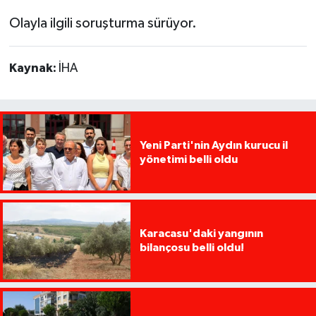
Olayla ilgili soruşturma sürüyor.
Kaynak:
İHA
Yeni Parti'nin Aydın kurucu il
yönetimi belli oldu
Karacasu'daki yangının
bilançosu belli oldu!