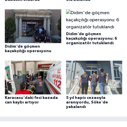
Didim'de göçmen
kaçakçılığı operasyonu: 6
organizatör tutuklandı
Didim'de göçmen
kaçakçılığı operasyonu
Karacasu'daki feci kazada
5 yıl hapis cezasıyla
can kaybı artıyor
aranıyordu, Söke'de
yakalandı