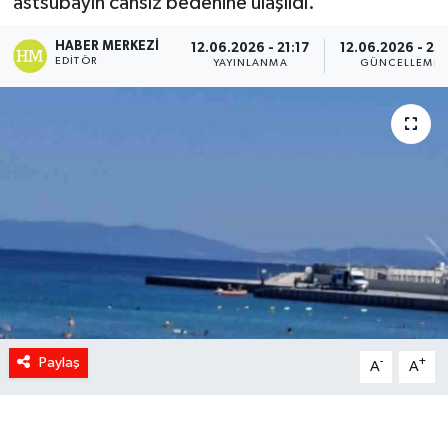
astsubayın cansız bedenine ulaşıldı.
HABER MERKEZI
12.06.2026 - 21:17
12.06.2026 - 23:
EDITÖR
YAYINLANMA
GÜNCELLEME
Paylaş
-
+
A
A