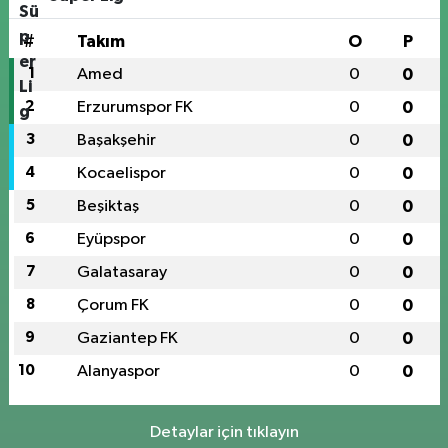
#
Takım
O
P
1
Amed
0
0
2
Erzurumspor FK
0
0
3
Başakşehir
0
0
4
Kocaelispor
0
0
5
Beşiktaş
0
0
6
Eyüpspor
0
0
7
Galatasaray
0
0
8
Çorum FK
0
0
9
Gaziantep FK
0
0
10
Alanyaspor
0
0
Detaylar için tıklayın