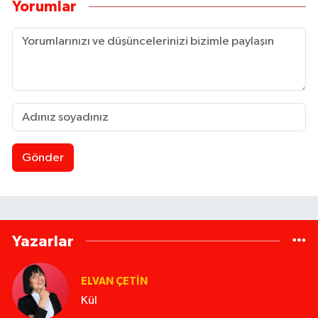
Yorumlar
Gönder
Yazarlar
ELVAN ÇETIN
Kül