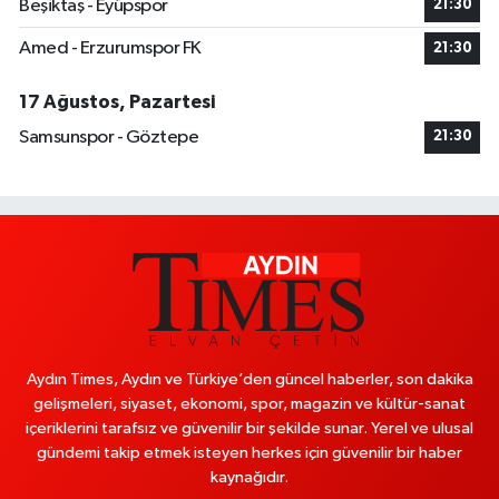
Beşiktaş - Eyüpspor
21:30
Amed - Erzurumspor FK
21:30
17 Ağustos, Pazartesi
Samsunspor - Göztepe
21:30
Aydın Times, Aydın ve Türkiye’den güncel haberler, son dakika
gelişmeleri, siyaset, ekonomi, spor, magazin ve kültür-sanat
içeriklerini tarafsız ve güvenilir bir şekilde sunar. Yerel ve ulusal
gündemi takip etmek isteyen herkes için güvenilir bir haber
kaynağıdır.