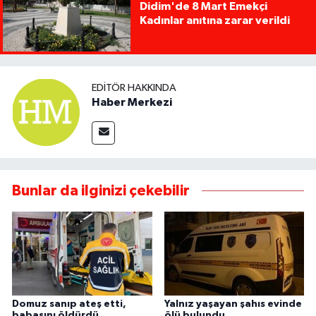
Didim'de 8 Mart Emekçi
Kadınlar anıtına zarar verildi
EDITÖR HAKKINDA
Haber Merkezi
Bunlar da ilginizi çekebilir
Domuz sanıp ateş etti,
Yalnız yaşayan şahıs evinde
babasını öldürdü
ölü bulundu