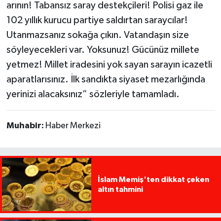
arının! Tabansız saray destekçileri! Polisi gaz ile
102 yıllık kurucu partiye saldırtan saraycılar!
Utanmazsanız sokağa çıkın. Vatandaşın size
söyleyecekleri var. Yoksunuz! Gücünüz millete
yetmez! Millet iradesini yok sayan sarayın icazetli
aparatlarısınız. İlk sandıkta siyaset mezarlığında
yerinizi alacaksınız” sözleriyle tamamladı.
Muhabir:
Haber Merkezi
İslam Memiş'ten dikkat çeken
altın tahmini