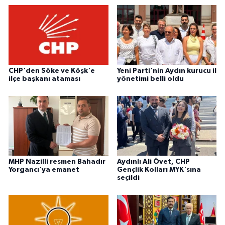
CHP'den Söke ve Köşk'e
Yeni Parti'nin Aydın kurucu il
ilçe başkanı ataması
yönetimi belli oldu
MHP Nazilli resmen Bahadır
Aydınlı Ali Övet, CHP
Yorgancı'ya emanet
Gençlik Kolları MYK'sına
seçildi