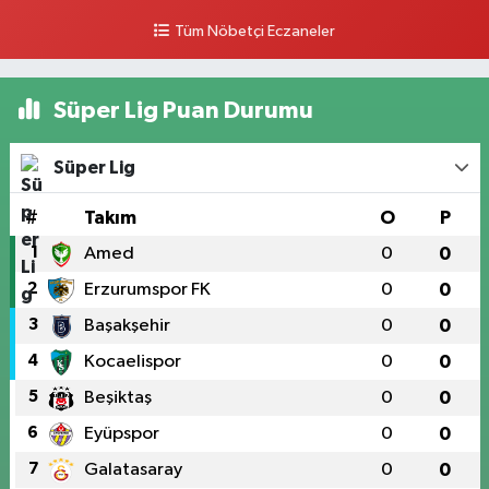
Tüm Nöbetçi Eczaneler
Süper Lig Puan Durumu
Süper Lig
#
Takım
O
P
1
Amed
0
0
2
Erzurumspor FK
0
0
3
Başakşehir
0
0
4
Kocaelispor
0
0
5
Beşiktaş
0
0
6
Eyüpspor
0
0
7
Galatasaray
0
0