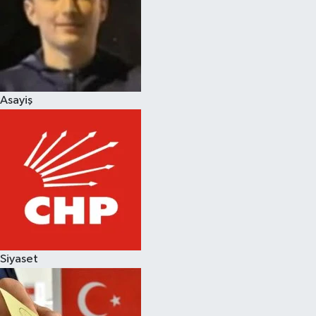
Magazin
Asayiş
Siyaset