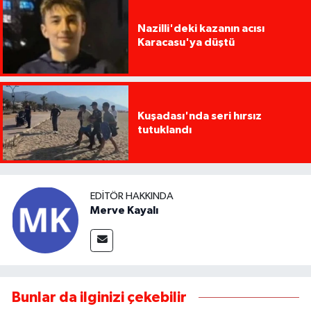
Nazilli'deki kazanın acısı
Karacasu'ya düştü
Kuşadası'nda seri hırsız
tutuklandı
EDITÖR HAKKINDA
Merve Kayalı
Bunlar da ilginizi çekebilir