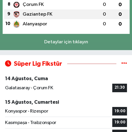
8
Çorum FK
0
0
9
Gaziantep FK
0
0
10
Alanyaspor
0
0
Detaylar için tıklayın
Süper Lig Fikstür
14 Ağustos, Cuma
Galatasaray - Çorum FK
21:30
15 Ağustos, Cumartesi
Konyaspor - Rizespor
19:00
Kasımpaşa - Trabzonspor
19:00