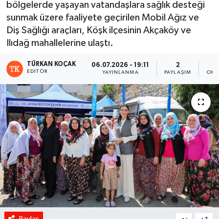
bölgelerde yaşayan vatandaşlara sağlık desteği
sunmak üzere faaliyete geçirilen Mobil Ağız ve
Diş Sağlığı araçları, Köşk ilçesinin Akçaköy ve
Ilıdağ mahallelerine ulaştı.
TÜRKAN KOÇAK
06.07.2026 - 19:11
2
EDITÖR
YAYINLANMA
PAYLAŞIM
OKU
Paylaş
-
+