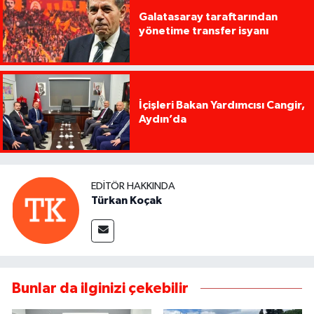
Galatasaray taraftarından
yönetime transfer isyanı
İçişleri Bakan Yardımcısı Cangir,
Aydın’da
EDITÖR HAKKINDA
Türkan Koçak
Bunlar da ilginizi çekebilir