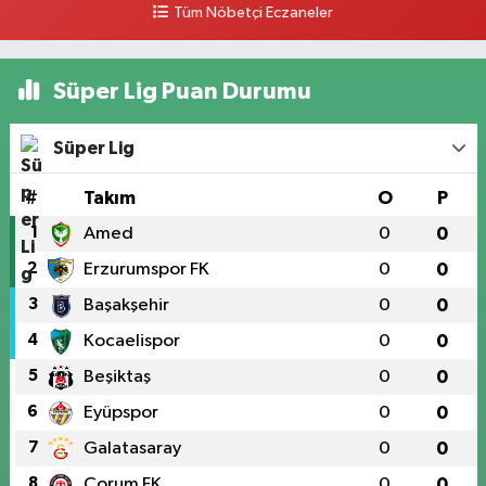
Tüm Nöbetçi Eczaneler
Süper Lig Puan Durumu
Süper Lig
#
Takım
O
P
1
Amed
0
0
2
Erzurumspor FK
0
0
3
Başakşehir
0
0
4
Kocaelispor
0
0
5
Beşiktaş
0
0
6
Eyüpspor
0
0
7
Galatasaray
0
0
8
Çorum FK
0
0