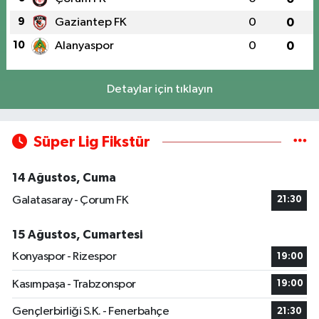
9
Gaziantep FK
0
0
10
Alanyaspor
0
0
Detaylar için tıklayın
Süper Lig Fikstür
14 Ağustos, Cuma
Galatasaray - Çorum FK
21:30
15 Ağustos, Cumartesi
Konyaspor - Rizespor
19:00
Kasımpaşa - Trabzonspor
19:00
Gençlerbirliği S.K. - Fenerbahçe
21:30