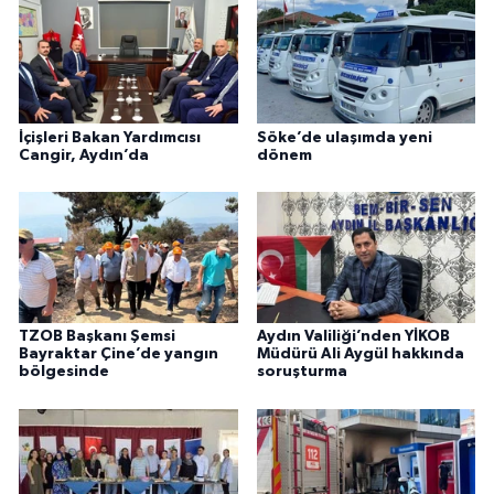
İçişleri Bakan Yardımcısı
Söke’de ulaşımda yeni
Cangir, Aydın’da
dönem
TZOB Başkanı Şemsi
Aydın Valiliği’nden YİKOB
Bayraktar Çine’de yangın
Müdürü Ali Aygül hakkında
bölgesinde
soruşturma