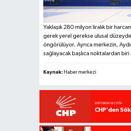
Yaklaşık 280 milyon liralık bir harcam
gerek yerel gerekse ulusal düzeydeki
öngörülüyor. Ayrıca merkezin, Aydınlı
sağlayacak başlıca noktalardan biri 
Kaynak:
Haber merkezi
EDITÖRÜN SEÇTIĞI
CHP'den Söke