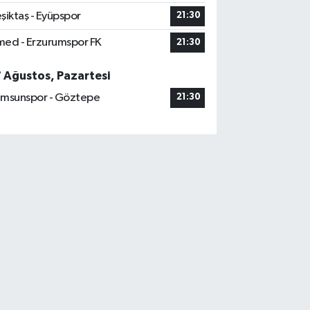
şiktaş - Eyüpspor
21:30
ed - Erzurumspor FK
21:30
7 Ağustos, Pazartesi
msunspor - Göztepe
21:30