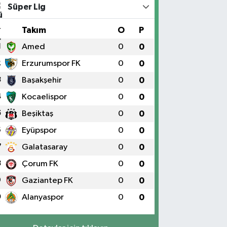
Süper Lig
#
Takım
O
P
1
Amed
0
0
2
Erzurumspor FK
0
0
3
Başakşehir
0
0
4
Kocaelispor
0
0
5
Beşiktaş
0
0
6
Eyüpspor
0
0
7
Galatasaray
0
0
8
Çorum FK
0
0
9
Gaziantep FK
0
0
0
Alanyaspor
0
0