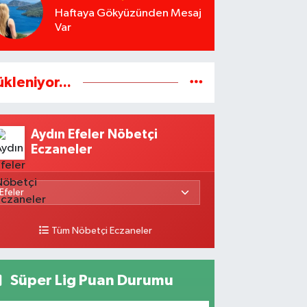
Haftaya Gökyüzünden Mesaj
Var
ükleniyor...
Aydın Efeler Nöbetçi
Eczaneler
Tüm Nöbetçi Eczaneler
Süper Lig Puan Durumu