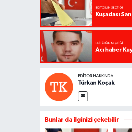
EDITÖRÜN SEÇTIĞI
Kuşadası San
EDITÖRÜN SEÇTIĞI
Acı haber Ku
EDITÖR HAKKINDA
Türkan Koçak
Bunlar da ilginizi çekebilir