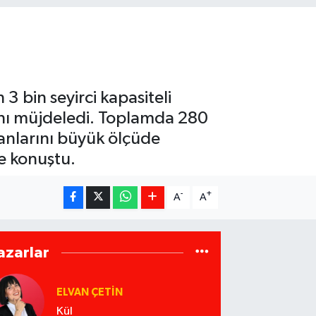
 bin seyirci kapasiteli
nı müjdeledi. Toplamda 280
kanlarını büyük ölçüde
de konuştu.
-
+
A
A
azarlar
ELVAN ÇETIN
Kül