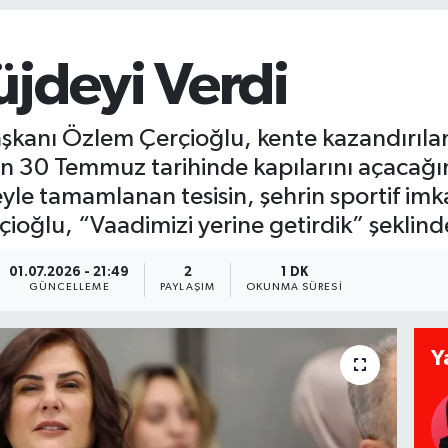
üjdeyi Verdi
kanı Özlem Çerçioğlu, kente kazandırılan 3
n 30 Temmuz tarihinde kapılarını açacağı
çeyle tamamlanan tesisin, şehrin sportif im
rçioğlu, “Vaadimizi yerine getirdik” şeklin
01.07.2026 - 21:49
2
1 DK
GÜNCELLEME
PAYLAŞIM
OKUNMA SÜRESI
Y