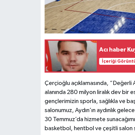
Acı haber Ku
İçeriği Görünt
Çerçioğlu açıklamasında, “Değerli A
alanında 280 milyon liralık dev bir 
gençlerimizin sporla, sağlıkla ve ba
salonumuz, Aydın’ın aydınlık gelece
30 Temmuz’da hizmete sunacağımız
basketbol, hentbol ve çeşitli salon 