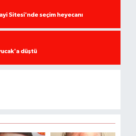
ayi Sitesi'nde seçim heyecanı
yucak'a düştü