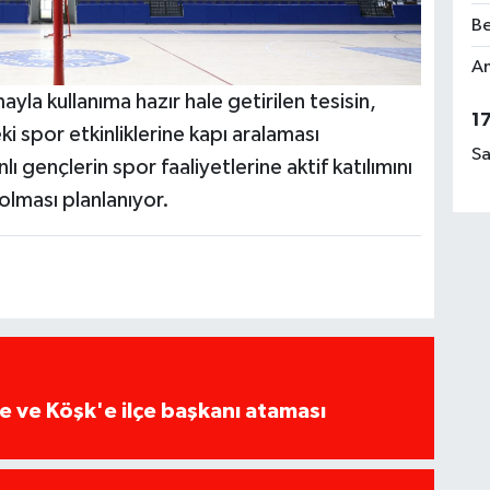
Be
Am
ayla kullanıma hazır hale getirilen tesisin,
1
 spor etkinliklerine kapı aralaması
Sa
 gençlerin spor faaliyetlerine aktif katılımını
olması planlanıyor.
 ve Köşk'e ilçe başkanı ataması