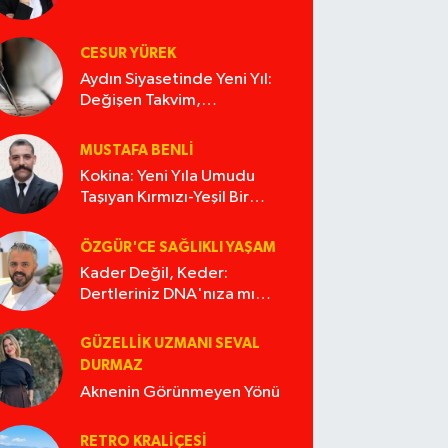
CESUR YÜREK
Aydın Siyasetinde Yeni Yıl:
Değişen Takvim,
Değişmeyen Alışkanlıklar
MUSTAFA BENLI
Kokina: Yeni Yıla Umudu
Taşıyan Kırmızı-Yeşil Bir
Masal
ÖZGÜR'CE SAĞLIKLI YAŞAM
Kader Değil, Keder:
Dertleriniz DNA'nıza mı
İşliyor Acaba?
GÜZELLIK UZMANI SEVAL
DURMAZ
Aknenin Görünmeyen Yönü
RETRO KRALIÇESI