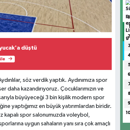
yucak'a düştü
üle
ydınlılar, söz verdik yaptık. Aydınımıza spor
eser daha kazandırıyoruz. Çocuklarımızın ve
şarıyla büyüyeceği 3 bin kişilik modern spor
ğine yaptığımız en büyük yatırımlardan biridir.
1
 kapalı spor salonumuzda voleybol,
sporlarına uygun sahaların yanı sıra çok amaçlı