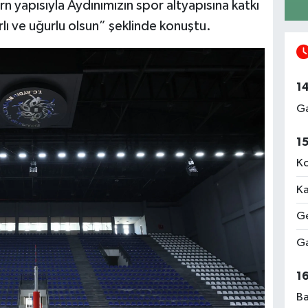
rn yapısıyla Aydınımızın spor altyapısına katkı
lı ve uğurlu olsun” şeklinde konuştu.
1
Ga
1
Ko
Ka
Ge
Ga
1
Ba