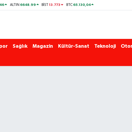
46
6648.99
13.773
65.130,04
ALTIN
BİST
BTC
por
Sağlık
Magazin
Kültür-Sanat
Teknoloji
Oto