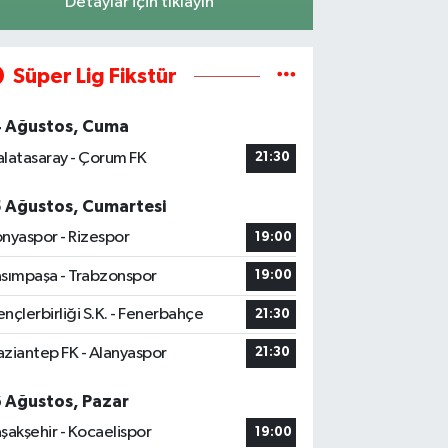
Detaylar için tıklayın
Süper Lig Fikstür
4 Ağustos, Cuma
latasaray - Çorum FK
21:30
5 Ağustos, Cumartesi
nyaspor - Rizespor
19:00
sımpaşa - Trabzonspor
19:00
nçlerbirliği S.K. - Fenerbahçe
21:30
ziantep FK - Alanyaspor
21:30
6 Ağustos, Pazar
şakşehir - Kocaelispor
19:00