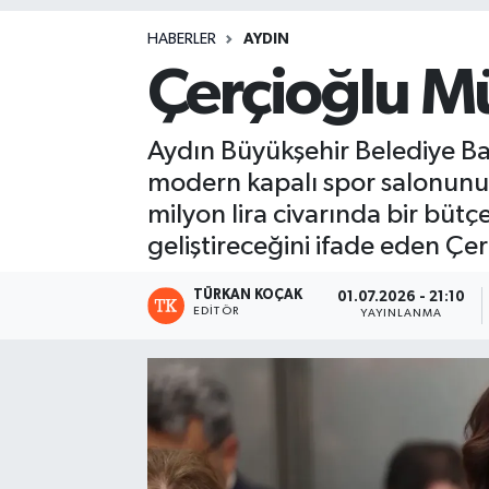
Magazin
HABERLER
AYDIN
Çerçioğlu M
Aydın Büyükşehir Belediye Baş
modern kapalı spor salonunu
milyon lira civarında bir büt
geliştireceğini ifade eden Çe
TÜRKAN KOÇAK
01.07.2026 - 21:10
EDITÖR
YAYINLANMA