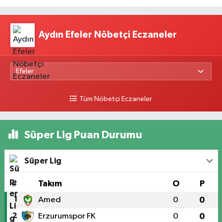
Aydın Efeler Nöbetçi Eczaneler
Tüm Nöbetçi Eczaneler
Süper Lig Puan Durumu
Süper Lig
#
Takım
O
P
1
Amed
0
0
2
Erzurumspor FK
0
0