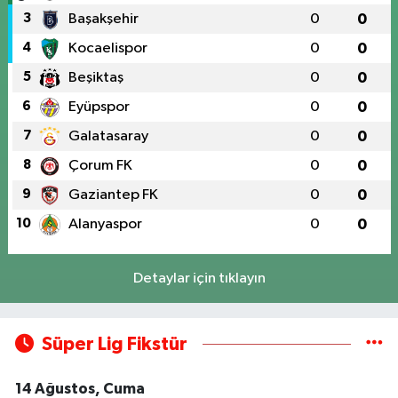
3
Başakşehir
0
0
4
Kocaelispor
0
0
5
Beşiktaş
0
0
6
Eyüpspor
0
0
7
Galatasaray
0
0
8
Çorum FK
0
0
9
Gaziantep FK
0
0
10
Alanyaspor
0
0
Detaylar için tıklayın
Süper Lig Fikstür
14 Ağustos, Cuma