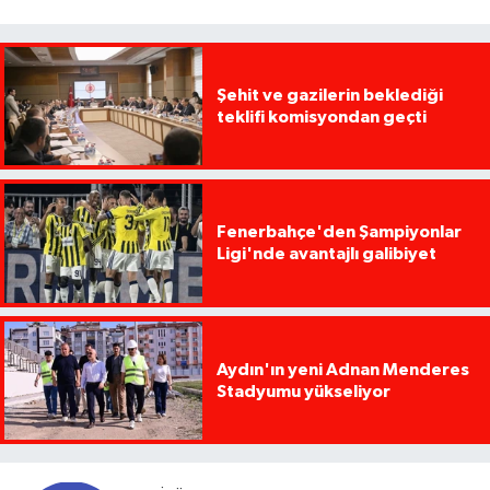
Şehit ve gazilerin beklediği
teklifi komisyondan geçti
Fenerbahçe'den Şampiyonlar
Ligi'nde avantajlı galibiyet
Aydın'ın yeni Adnan Menderes
Stadyumu yükseliyor