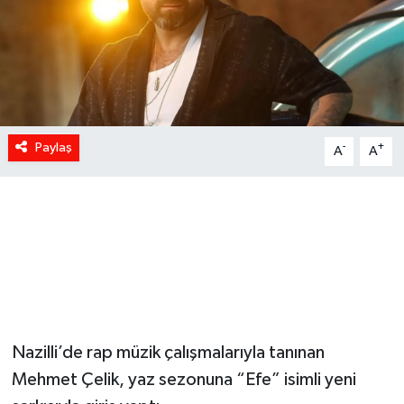
Paylaş
-
+
A
A
Nazilli’de rap müzik çalışmalarıyla tanınan
Mehmet Çelik, yaz sezonuna “Efe” isimli yeni