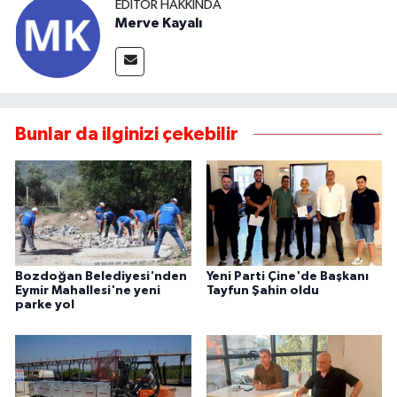
EDITÖR HAKKINDA
Merve Kayalı
Bunlar da ilginizi çekebilir
Bozdoğan Belediyesi'nden
Yeni Parti Çine'de Başkanı
Eymir Mahallesi'ne yeni
Tayfun Şahin oldu
parke yol