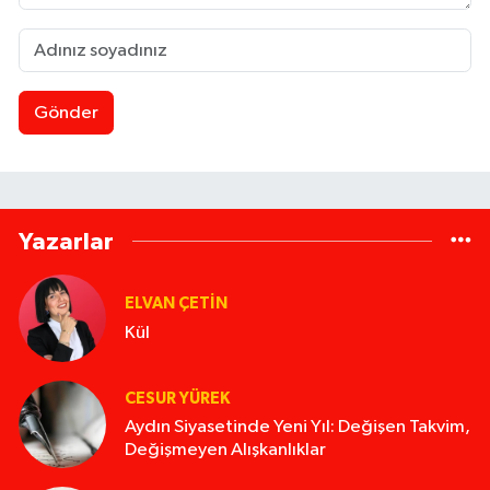
Gönder
Yazarlar
ELVAN ÇETIN
Kül
CESUR YÜREK
Aydın Siyasetinde Yeni Yıl: Değişen Takvim,
Değişmeyen Alışkanlıklar