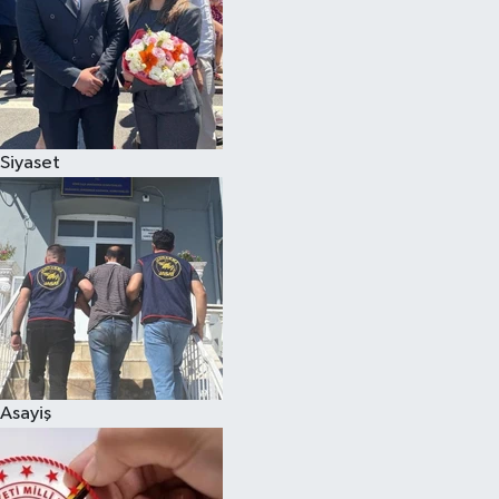
Siyaset
Asayiş