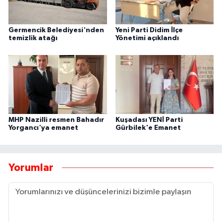
Germencik Belediyesi'nden
Yeni Parti Didim İlçe
temizlik atağı
Yönetimi açıklandı
MHP Nazilli resmen Bahadır
Kuşadası YENİ Parti
Yorgancı'ya emanet
Gürbilek'e Emanet
Yorumlar