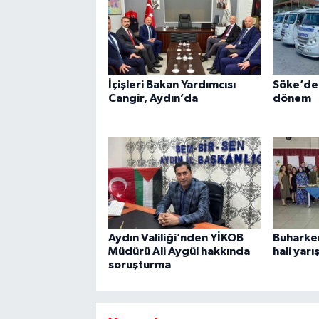
İçişleri Bakan Yardımcısı
Söke’de 
Cangir, Aydın’da
dönem
Aydın Valiliği’nden YİKOB
Buharkent
Müdürü Ali Aygül hakkında
hali yarış
soruşturma