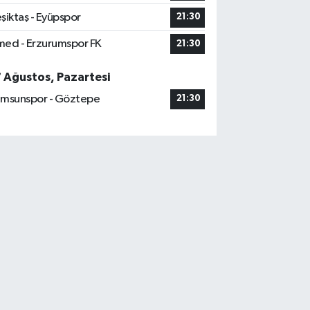
şiktaş - Eyüpspor
21:30
ed - Erzurumspor FK
21:30
7 Ağustos, Pazartesi
msunspor - Göztepe
21:30