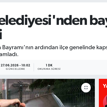
lediyesi'nden ba
i
Bayramı'nın ardından ilçe genelinde kapsa
amladı.
27.06.2026 - 10:02
1 DK
GÜNCELLEME
OKUNMA SÜRESI
Y