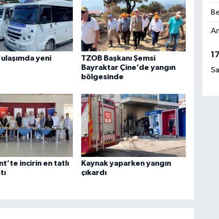
Be
Am
1
ulaşımda yeni
TZOB Başkanı Şemsi
Bayraktar Çine’de yangın
Sa
bölgesinde
’te incirin en tatlı
Kaynak yaparken yangın
tı
çıkardı