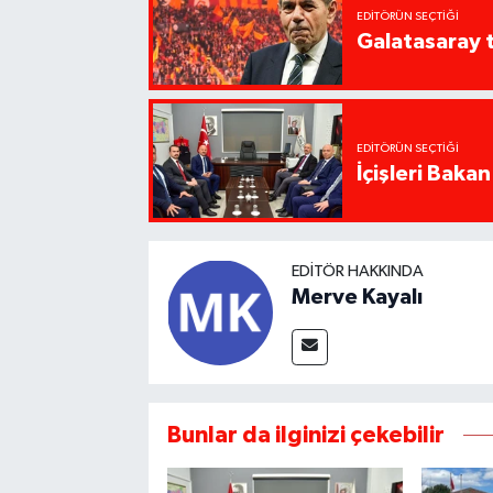
EDITÖRÜN SEÇTIĞI
Galatasaray 
EDITÖRÜN SEÇTIĞI
İçişleri Baka
EDITÖR HAKKINDA
Merve Kayalı
Bunlar da ilginizi çekebilir