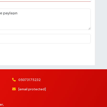
05073175232
[email protected]
er,