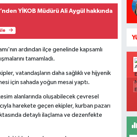
ği’nden YİKOB Müdürü Ali Aygül hakkında
üle
Y
ı'nın ardından ilçe genelinde kapsamlı
lışmalarını tamamladı.
ipler, vatandaşların daha sağlıklı ve hijyenik
mesi için sahada yoğun mesai yaptı.
esim alanlarında oluşabilecek çevresel
yla harekete geçen ekipler, kurban pazarı
ktasında detaylı ilaçlama ve dezenfekte