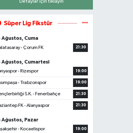
Detaylar için tıklayın
Süper Lig Fikstür
4 Ağustos, Cuma
latasaray - Çorum FK
21:30
5 Ağustos, Cumartesi
nyaspor - Rizespor
19:00
sımpaşa - Trabzonspor
19:00
nçlerbirliği S.K. - Fenerbahçe
21:30
ziantep FK - Alanyaspor
21:30
6 Ağustos, Pazar
şakşehir - Kocaelispor
19:00