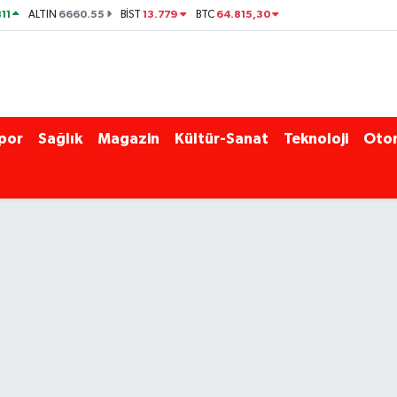
11
6660.55
13.779
64.815,30
ALTIN
BİST
BTC
por
Sağlık
Magazin
Kültür-Sanat
Teknoloji
Oto