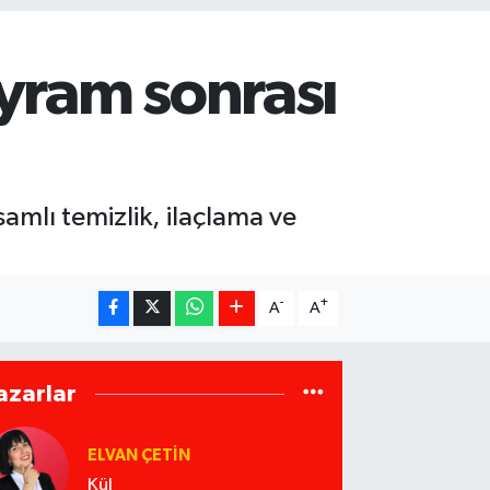
yram sonrası
mlı temizlik, ilaçlama ve
-
+
A
A
azarlar
ELVAN ÇETIN
Kül