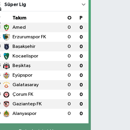
Süper Lig
#
Takım
O
P
1
Amed
0
0
2
Erzurumspor FK
0
0
3
Başakşehir
0
0
4
Kocaelispor
0
0
5
Beşiktaş
0
0
6
Eyüpspor
0
0
7
Galatasaray
0
0
8
Çorum FK
0
0
9
Gaziantep FK
0
0
0
Alanyaspor
0
0