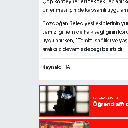
Çöp konteynerleri tek tek ilaçlanı
önlenmesi için de kapsamlı uygulama
Bozdoğan Belediyesi ekiplerinin y
temizliği hem de halk sağlığının kor
uygulanırken, 'Temiz, sağlıklı ve yaş
aralıksız devam edeceği belirtildi.
Kaynak:
İHA
EDITÖRÜN SEÇTIĞI
Öğrenci affı