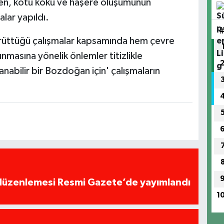
rken, kötü koku ve haşere oluşumunun
lar yapıldı.
ürüttüğü çalışmalar kapsamında hem çevre
unmasına yönelik önlemler titizlikle
anabilir bir Bozdoğan için' çalışmaların
 düzenlemesi Resmi Gazete’de yayımlandı
1