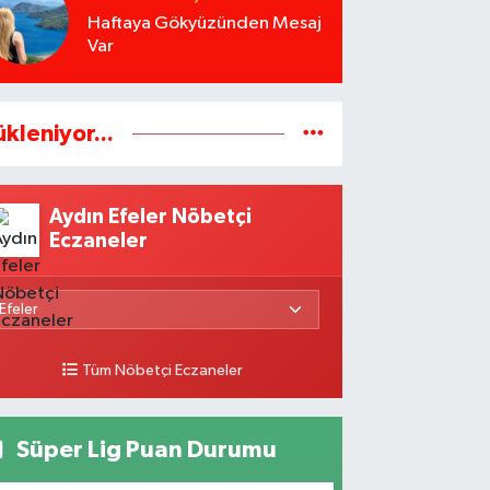
Haftaya Gökyüzünden Mesaj
Var
ükleniyor...
Aydın Efeler Nöbetçi
Eczaneler
Tüm Nöbetçi Eczaneler
Süper Lig Puan Durumu