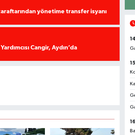
taraftarından yönetime transfer isyanı
1
n Yardımcısı Cangir, Aydın’da
Ga
1
Ko
Ka
Ge
Ga
1
Ba