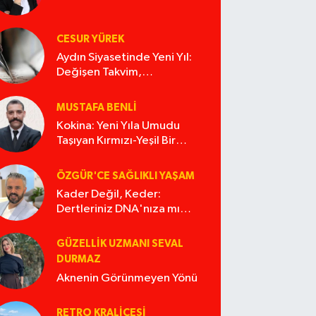
CESUR YÜREK
Aydın Siyasetinde Yeni Yıl:
Değişen Takvim,
Değişmeyen Alışkanlıklar
MUSTAFA BENLI
Kokina: Yeni Yıla Umudu
Taşıyan Kırmızı-Yeşil Bir
Masal
ÖZGÜR'CE SAĞLIKLI YAŞAM
Kader Değil, Keder:
Dertleriniz DNA'nıza mı
İşliyor Acaba?
GÜZELLIK UZMANI SEVAL
DURMAZ
Aknenin Görünmeyen Yönü
RETRO KRALIÇESI