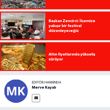
Başkan Zencirci: İlçemize
yakışır bir festival
düzenleyeceğiz
Altın fiyatlarında yükseliş
sürüyor
EDITÖR HAKKINDA
Merve Kayalı