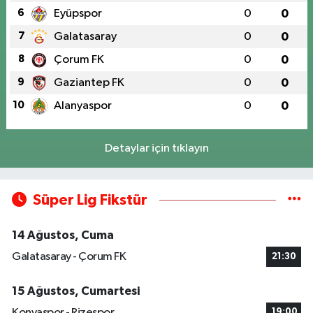
6
Eyüpspor
0
0
7
Galatasaray
0
0
8
Çorum FK
0
0
9
Gaziantep FK
0
0
10
Alanyaspor
0
0
Detaylar için tıklayın
Süper Lig Fikstür
14 Ağustos, Cuma
Galatasaray - Çorum FK
21:30
15 Ağustos, Cumartesi
Konyaspor - Rizespor
19:00