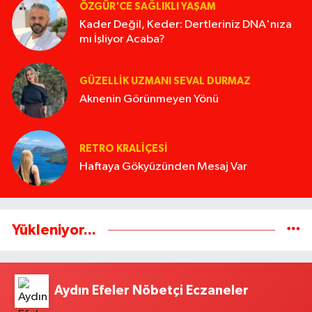
ÖZGÜR'CE SAĞLIKLI YAŞAM
Kader Değil, Keder: Dertleriniz DNA'nıza
mı İşliyor Acaba?
GÜZELLIK UZMANI SEVAL DURMAZ
Aknenin Görünmeyen Yönü
RETRO KRALIÇESI
Haftaya Gökyüzünden Mesaj Var
Yükleniyor...
Aydın Efeler Nöbetçi Eczaneler