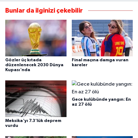
Bunlar da ilginizi çekebilir
Gözler üç kıtada
Final maçına damga vuran
düzenlenecek 2030 Dünya
kareler
Kupası'nda
Gece kulübünde yangın: En
az 27 ölü
Meksika'yı 7.3'lük deprem
vurdu