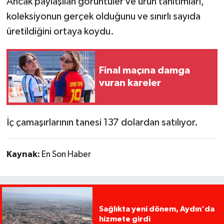
Ancak paylaşılan görüntüler ve ürün tanıtımları,
koleksiyonun gerçek olduğunu ve sınırlı sayıda
üretildiğini ortaya koydu.
Final maçına damga
vuran kareler
İç çamaşırlarının tanesi 137 dolardan satılıyor.
Kaynak:
En Son Haber
Sağlıkta yeni dönem, Aydın'da
hizmete girdi