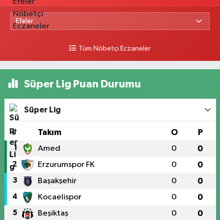
Tüm Nöbetçi Eczaneler
Süper Lig Puan Durumu
Süper Lig
#
Takım
O
P
1
Amed
0
0
2
Erzurumspor FK
0
0
3
Başakşehir
0
0
4
Kocaelispor
0
0
5
Beşiktaş
0
0