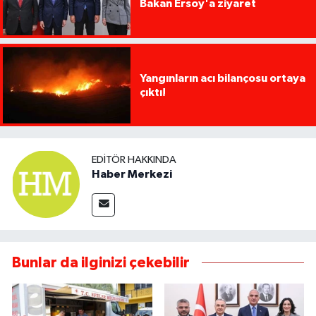
Bakan Ersoy'a ziyaret
Yangınların acı bilançosu ortaya
çıktı!
EDITÖR HAKKINDA
Haber Merkezi
Bunlar da ilginizi çekebilir