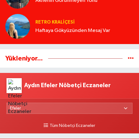
Aknenin Görünmeyen Yönü
RETRO KRALIÇESI
Haftaya Gökyüzünden Mesaj Var
Yükleniyor...
Aydın Efeler Nöbetçi Eczaneler
Tüm Nöbetçi Eczaneler