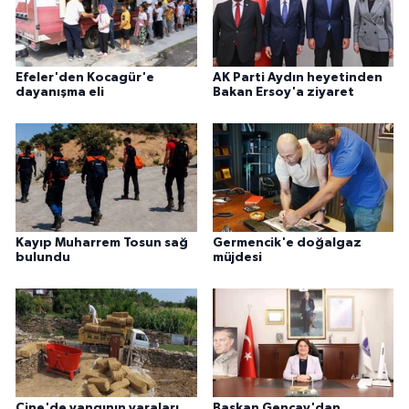
Efeler'den Kocagür'e
AK Parti Aydın heyetinden
dayanışma eli
Bakan Ersoy'a ziyaret
Kayıp Muharrem Tosun sağ
Germencik'e doğalgaz
bulundu
müjdesi
Çine'de yangının yaraları
Başkan Gençay'dan