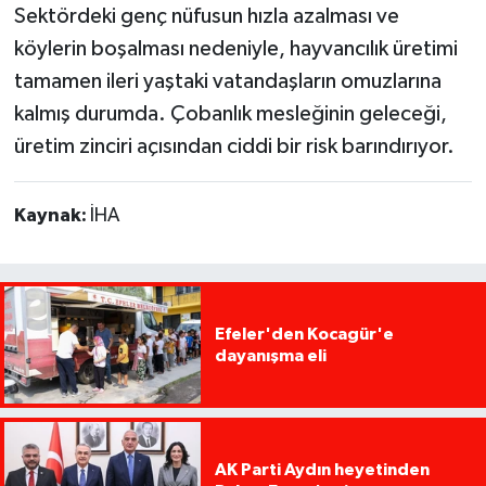
Sektördeki genç nüfusun hızla azalması ve
köylerin boşalması nedeniyle, hayvancılık üretimi
tamamen ileri yaştaki vatandaşların omuzlarına
kalmış durumda. Çobanlık mesleğinin geleceği,
üretim zinciri açısından ciddi bir risk barındırıyor.
Kaynak:
İHA
Efeler'den Kocagür'e
dayanışma eli
AK Parti Aydın heyetinden