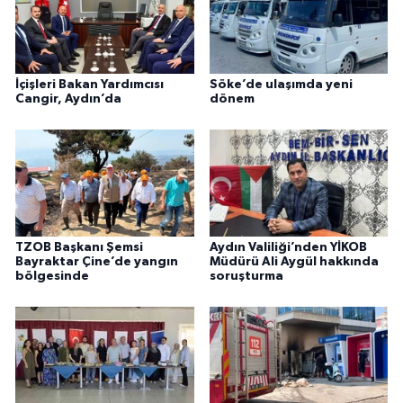
İçişleri Bakan Yardımcısı
Söke’de ulaşımda yeni
Cangir, Aydın’da
dönem
TZOB Başkanı Şemsi
Aydın Valiliği’nden YİKOB
Bayraktar Çine’de yangın
Müdürü Ali Aygül hakkında
bölgesinde
soruşturma