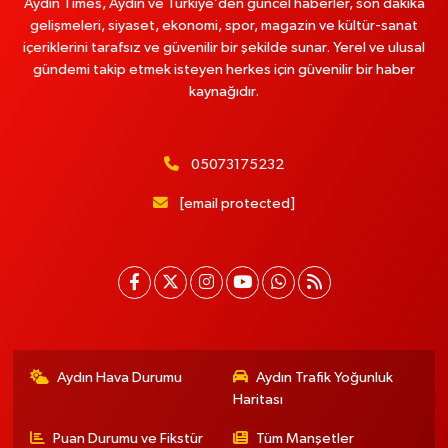
Aydın Times, Aydın ve Türkiye’den güncel haberler, son dakika
gelişmeleri, siyaset, ekonomi, spor, magazin ve kültür-sanat
içeriklerini tarafsız ve güvenilir bir şekilde sunar. Yerel ve ulusal
gündemi takip etmek isteyen herkes için güvenilir bir haber
kaynağıdır.
05073175232
[email protected]
Aydın Hava Durumu
Aydın Trafik Yoğunluk
Haritası
Puan Durumu ve Fikstür
Tüm Manşetler