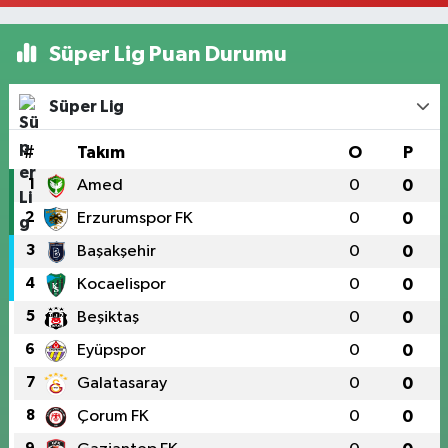
Süper Lig Puan Durumu
Süper Lig
#
Takım
O
P
1
Amed
0
0
2
Erzurumspor FK
0
0
3
Başakşehir
0
0
4
Kocaelispor
0
0
5
Beşiktaş
0
0
6
Eyüpspor
0
0
7
Galatasaray
0
0
8
Çorum FK
0
0