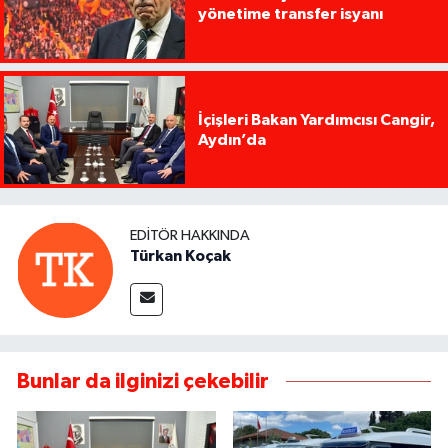
yönetime transfer isyanı
İçişleri Bakan Yardımcısı Cangir,
Aydın’da
EDITÖR HAKKINDA
Türkan Koçak
Bunlar da ilginizi çekebilir