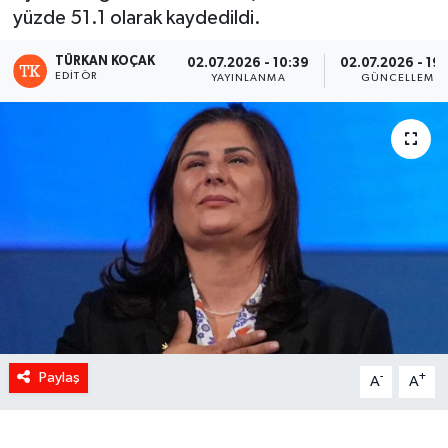
yüzde 51.1 olarak kaydedildi.
TÜRKAN KOÇAK
02.07.2026 - 10:39
02.07.2026 - 19
EDITÖR
YAYINLANMA
GÜNCELLEME
Paylaş
-
+
A
A