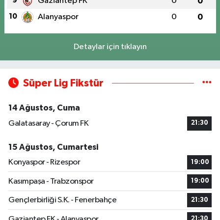
9
Gaziantep FK
0
0
10
Alanyaspor
0
0
Detaylar için tıklayın
Süper Lig Fikstür
14 Ağustos, Cuma
Galatasaray - Çorum FK
21:30
15 Ağustos, Cumartesi
Konyaspor - Rizespor
19:00
Kasımpaşa - Trabzonspor
19:00
Gençlerbirliği S.K. - Fenerbahçe
21:30
Gaziantep FK - Alanyaspor
21:30