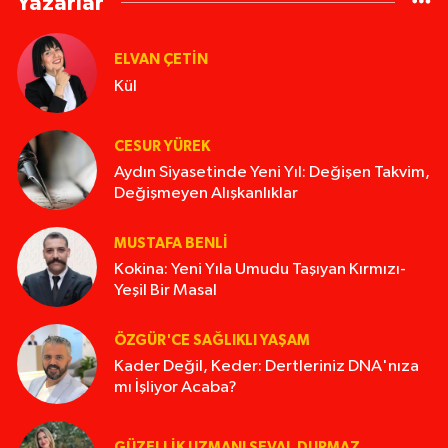
Yazarlar
ELVAN ÇETIN
Kül
CESUR YÜREK
Aydın Siyasetinde Yeni Yıl: Değişen Takvim,
Değişmeyen Alışkanlıklar
MUSTAFA BENLI
Kokina: Yeni Yıla Umudu Taşıyan Kırmızı-
Yeşil Bir Masal
ÖZGÜR'CE SAĞLIKLI YAŞAM
Kader Değil, Keder: Dertleriniz DNA'nıza
mı İşliyor Acaba?
GÜZELLIK UZMANI SEVAL DURMAZ