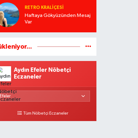
RETRO KRALIÇESI
Haftaya Gökyüzünden Mesaj
Var
ükleniyor...
Aydın Efeler Nöbetçi
Eczaneler
Tüm Nöbetçi Eczaneler