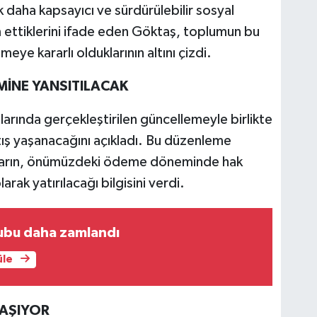
ak daha kapsayıcı ve sürdürülebilir sosyal
 ettiklerini ifade eden Göktaş, toplumun bu
ye kararlı olduklarının altını çizdi.
İNE YANSITILACAK
rında gerçekleştirilen güncellemeyle birlikte
artış yaşanacağını açıkladı. Bu düzenleme
rkların, önümüzdeki ödeme döneminde hak
rak yatırılacağı bilgisini verdi.
rubu daha zamlandı
üle
LAŞIYOR