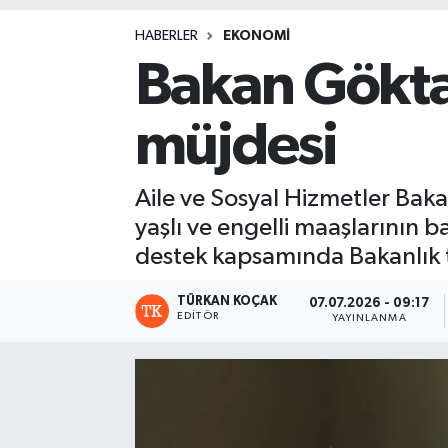
Magazin
HABERLER
EKONOMI
Bakan Gökta
müjdesi
Aile ve Sosyal Hizmetler Ba
yaşlı ve engelli maaşlarının 
destek kapsamında Bakanlık t
TÜRKAN KOÇAK
07.07.2026 - 09:17
EDITÖR
YAYINLANMA