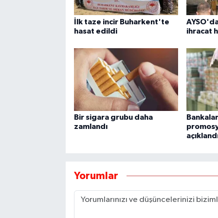
İlk taze incir Buharkent'te
AYSO'da
hasat edildi
ihracat 
Bir sigara grubu daha
Bankalar
zamlandı
promosyo
açıkland
Yorumlar