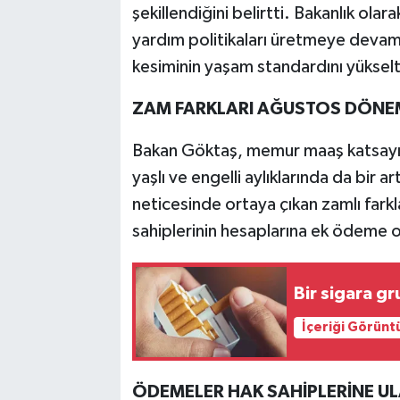
şekillendiğini belirtti. Bakanlık olar
yardım politikaları üretmeye devam
kesiminin yaşam standardını yükseltme
ZAM FARKLARI AĞUSTOS DÖNEM
Bakan Göktaş, memur maaş katsayıla
yaşlı ve engelli aylıklarında da bir 
neticesinde ortaya çıkan zamlı fa
sahiplerinin hesaplarına ek ödeme ola
Bir sigara g
İçeriği Görünt
ÖDEMELER HAK SAHİPLERİNE U