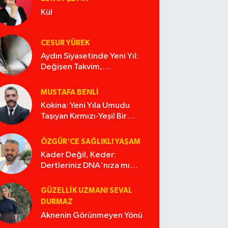
Kül
CESUR YÜREK
Aydın Siyasetinde Yeni Yıl:
Değişen Takvim,
Değişmeyen Alışkanlıklar
MUSTAFA BENLI
Kokina: Yeni Yıla Umudu
Taşıyan Kırmızı-Yeşil Bir
Masal
ÖZGÜR'CE SAĞLIKLI YAŞAM
Kader Değil, Keder:
Dertleriniz DNA'nıza mı
İşliyor Acaba?
GÜZELLIK UZMANI SEVAL
DURMAZ
Aknenin Görünmeyen Yönü