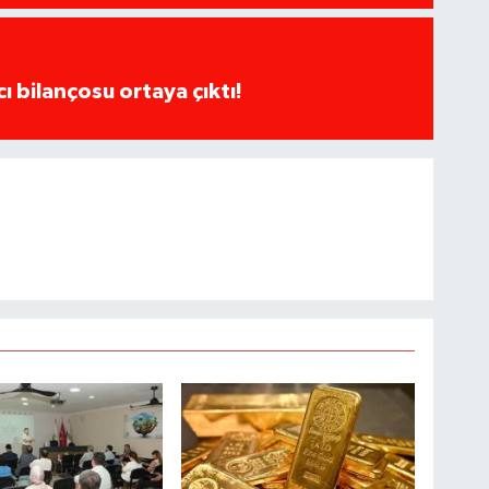
cı bilançosu ortaya çıktı!