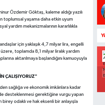
inur Özdemir Göktaş, kaleme aldığı yazılı
erin toplumsal yaşama daha etkin uyum
yal yardım mekanizmalarının kararlılıkla
Y
daşlar için yaklaşık 4,7 milyar lira, engelli
k üzere, toplamda 8,1 milyar liralık yardım
saplarına aktarılmaya başlandığını kamuoyuyla
İN ÇALIŞIYORUZ"
imden sağlığa ve ekonomik imkânlara kadar
ilde desteklenmesi gerektiğine vurgu yapan
birey odaklı ve hak eksenli bir anlayışla