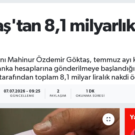
ş'tan 8,1 milyarl
kanı Mahinur Özdemir Göktaş, temmuz ayı 
banka hesaplarına gönderilmeye başlandığı
arafından toplam 8,1 milyar liralık nakdi 
07.07.2026 - 09:25
2
1 DK
GÜNCELLEME
PAYLAŞIM
OKUNMA SÜRESI
Y