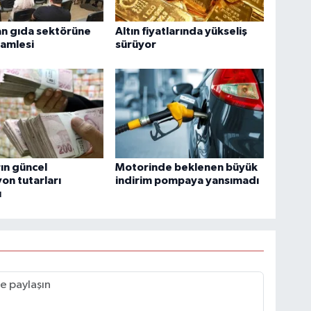
n gıda sektörüne
Altın fiyatlarında yükseliş
hamlesi
sürüyor
ın güncel
Motorinde beklenen büyük
n tutarları
indirim pompaya yansımadı
ı