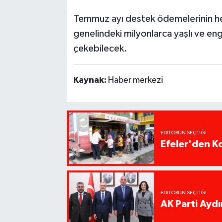
Temmuz ayı destek ödemelerinin hes
genelindeki milyonlarca yaşlı ve eng
çekebilecek.
Kaynak:
Haber merkezi
EDITÖRÜN SEÇTIĞI
Efeler'den K
EDITÖRÜN SEÇTIĞI
AK Parti Ayd