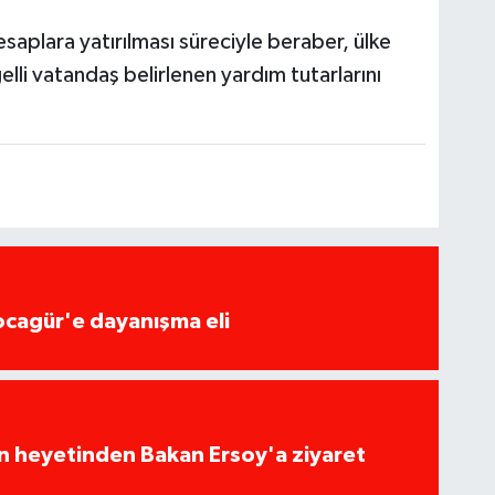
aplara yatırılması süreciyle beraber, ülke
elli vatandaş belirlenen yardım tutarlarını
ocagür'e dayanışma eli
ın heyetinden Bakan Ersoy'a ziyaret