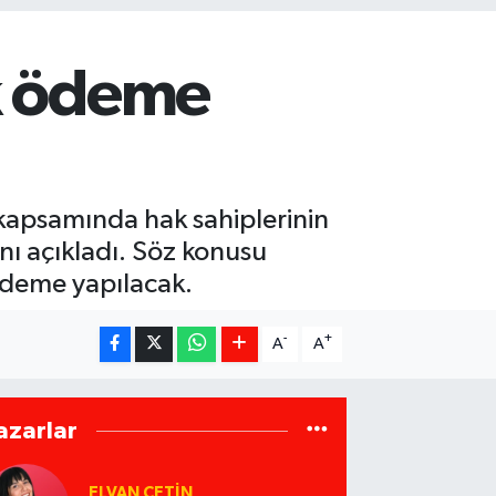
ık ödeme
kapsamında hak sahiplerinin
nı açıkladı. Söz konusu
ödeme yapılacak.
-
+
A
A
azarlar
ELVAN ÇETIN