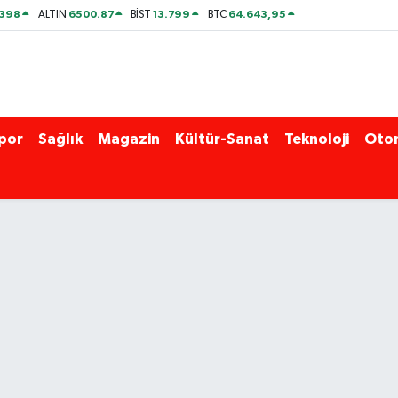
2398
6500.87
13.799
64.643,95
ALTIN
BİST
BTC
por
Sağlık
Magazin
Kültür-Sanat
Teknoloji
Oto