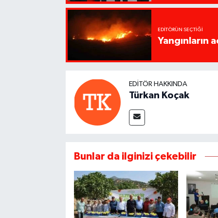
EDITÖRÜN SEÇTIĞI
Yangınların a
EDITÖR HAKKINDA
Türkan Koçak
Bunlar da ilginizi çekebilir