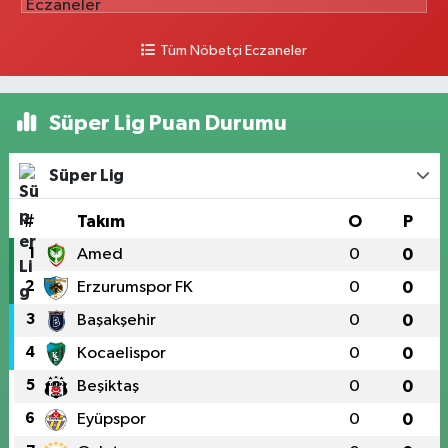
Tüm Nöbetçi Eczaneler
Süper Lig Puan Durumu
Süper Lig
#
Takım
O
P
1
Amed
0
0
2
Erzurumspor FK
0
0
3
Başakşehir
0
0
4
Kocaelispor
0
0
5
Beşiktaş
0
0
6
Eyüpspor
0
0