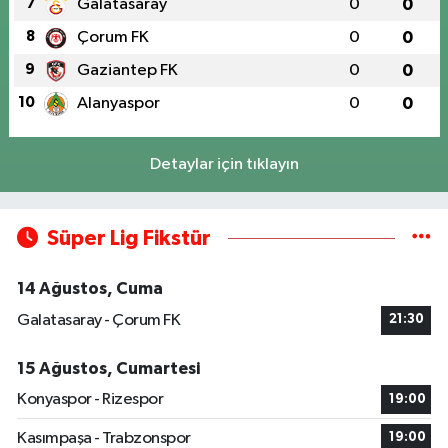
7
Galatasaray
0
0
8
Çorum FK
0
0
9
Gaziantep FK
0
0
10
Alanyaspor
0
0
Detaylar için tıklayın
Süper Lig Fikstür
14 Ağustos, Cuma
Galatasaray - Çorum FK
21:30
15 Ağustos, Cumartesi
Konyaspor - Rizespor
19:00
Kasımpaşa - Trabzonspor
19:00