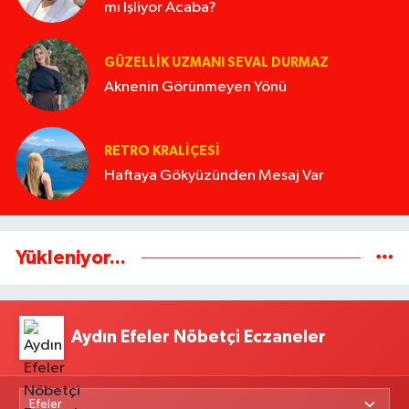
mı İşliyor Acaba?
GÜZELLIK UZMANI SEVAL DURMAZ
Aknenin Görünmeyen Yönü
RETRO KRALIÇESI
Haftaya Gökyüzünden Mesaj Var
Yükleniyor...
Aydın Efeler Nöbetçi Eczaneler