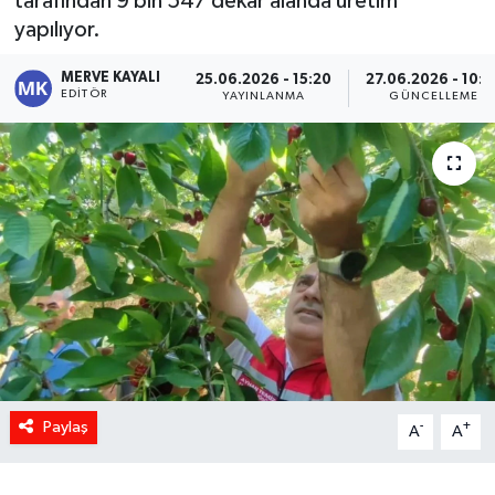
tarafından 9 bin 547 dekar alanda üretim
yapılıyor.
MERVE KAYALI
25.06.2026 - 15:20
27.06.2026 - 10:0
EDITÖR
YAYINLANMA
GÜNCELLEME
Paylaş
-
+
A
A