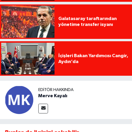
Galatasaray taraftarından
yönetime transfer isyanı
İçişleri Bakan Yardımcısı Cangir,
Aydın’da
EDITÖR HAKKINDA
Merve Kayalı