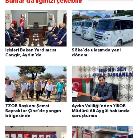
Bunlar da ilginizi çekebilir
İçişleri Bakan Yardımcısı
Söke’de ulaşımda yeni
Cangir, Aydın’da
dönem
TZOB Başkanı Şemsi
Aydın Valiliği’nden YİKOB
Bayraktar Çine’de yangın
Müdürü Ali Aygül hakkında
bölgesinde
soruşturma