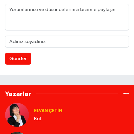
Gönder
Yazarlar
ELVAN ÇETIN
Kül