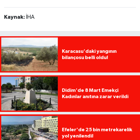
Kaynak:
İHA
Karacasu'daki yangının
bilançosu belli oldu!
Didim'de 8 Mart Emekçi
Kadınlar anıtına zarar verildi
Efeler'de 25 bin metrekarelik
yol yenilendi!