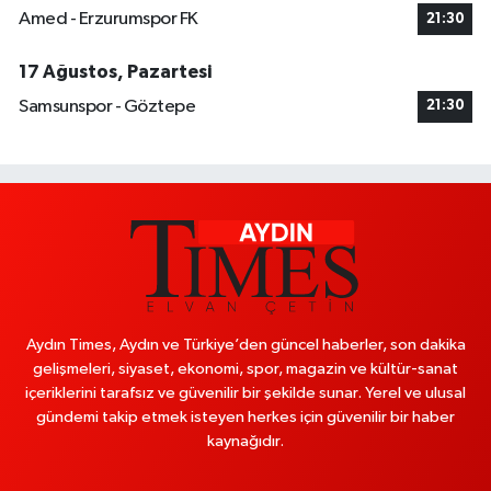
Amed - Erzurumspor FK
21:30
17 Ağustos, Pazartesi
Samsunspor - Göztepe
21:30
Aydın Times, Aydın ve Türkiye’den güncel haberler, son dakika
gelişmeleri, siyaset, ekonomi, spor, magazin ve kültür-sanat
içeriklerini tarafsız ve güvenilir bir şekilde sunar. Yerel ve ulusal
gündemi takip etmek isteyen herkes için güvenilir bir haber
kaynağıdır.