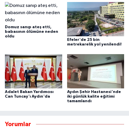
Domuz sanıp ateş etti,
babasının ölümüne neden
oldu
Efeler'de 25 bin
metrekarelik yol yenilendi!
Adalet Bakan Yardımcısı
Aydın Şehir Hastanesi'nde
Can Tuncay'ı Aydın'da
iki günlük kalite eğitimi
tamamlandı
Yorumlar