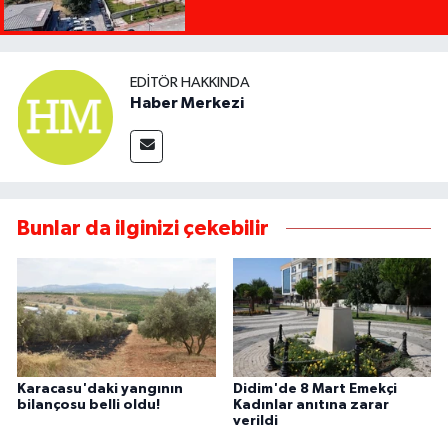
EDITÖR HAKKINDA
Haber Merkezi
Bunlar da ilginizi çekebilir
Karacasu'daki yangının
Didim'de 8 Mart Emekçi
bilançosu belli oldu!
Kadınlar anıtına zarar
verildi