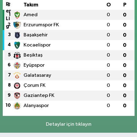
#
Takım
O
P
1
Amed
0
0
2
Erzurumspor FK
0
0
3
Başakşehir
0
0
4
Kocaelispor
0
0
5
Beşiktaş
0
0
6
Eyüpspor
0
0
7
Galatasaray
0
0
8
Çorum FK
0
0
9
Gaziantep FK
0
0
10
Alanyaspor
0
0
Detaylar için tıklayın