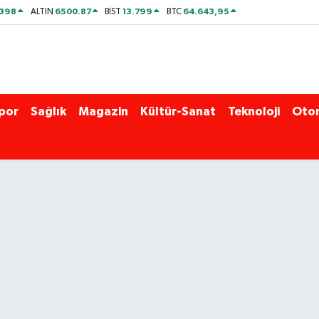
2398
6500.87
13.799
64.643,95
ALTIN
BİST
BTC
por
Sağlık
Magazin
Kültür-Sanat
Teknoloji
Oto