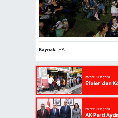
Kaynak:
İHA
EDITÖRÜN SEÇTIĞI
Efeler'den K
EDITÖRÜN SEÇTIĞI
AK Parti Ayd