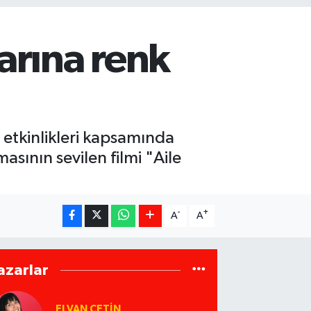
arına renk
etkinlikleri kapsamında
asının sevilen filmi "Aile
-
+
A
A
azarlar
ELVAN ÇETIN