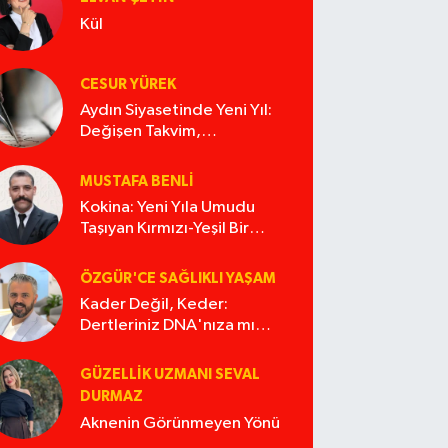
Kül
CESUR YÜREK
Aydın Siyasetinde Yeni Yıl:
Değişen Takvim,
Değişmeyen Alışkanlıklar
MUSTAFA BENLI
Kokina: Yeni Yıla Umudu
Taşıyan Kırmızı-Yeşil Bir
Masal
ÖZGÜR'CE SAĞLIKLI YAŞAM
Kader Değil, Keder:
Dertleriniz DNA'nıza mı
İşliyor Acaba?
GÜZELLIK UZMANI SEVAL
DURMAZ
Aknenin Görünmeyen Yönü