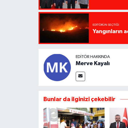
EDITÖRÜN SEÇTIĞI
Yangınların a
EDITÖR HAKKINDA
Merve Kayalı
Bunlar da ilginizi çekebilir