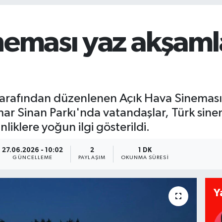
neması yaz akşaml
tarafından düzenlenen Açık Hava Sineması 
mar Sinan Parkı'nda vatandaşlar, Türk sinem
liklere yoğun ilgi gösterildi.
27.06.2026 - 10:02
2
1 DK
GÜNCELLEME
PAYLAŞIM
OKUNMA SÜRESI
Y