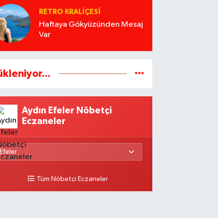
RETRO KRALIÇESI
Haftaya Gökyüzünden Mesaj
Var
ükleniyor...
Aydın Efeler Nöbetçi
Eczaneler
Tüm Nöbetçi Eczaneler