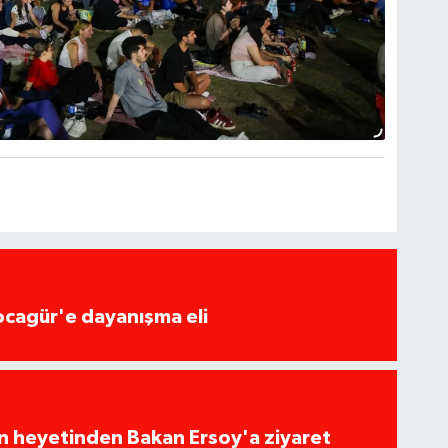
ocagür'e dayanışma eli
ın heyetinden Bakan Ersoy'a ziyaret