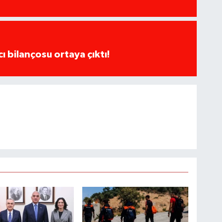
cı bilançosu ortaya çıktı!