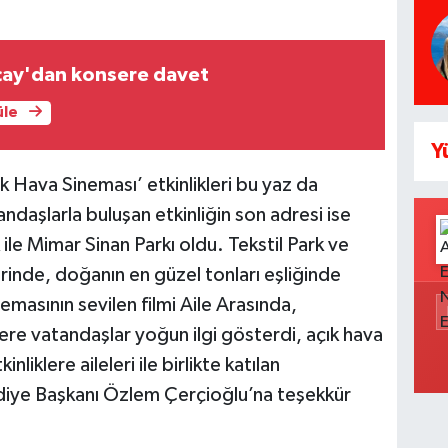
ay'dan konsere davet
üle
Y
k Hava Sineması’ etkinlikleri bu yaz da
andaşlarla buluşan etkinliğin son adresi ise
 ile Mimar Sinan Parkı oldu. Tekstil Park ve
rinde, doğanın en güzel tonları eşliğinde
masının sevilen filmi Aile Arasında,
lere vatandaşlar yoğun ilgi gösterdi, açık hava
liklere aileleri ile birlikte katılan
diye Başkanı Özlem Çerçioğlu’na teşekkür