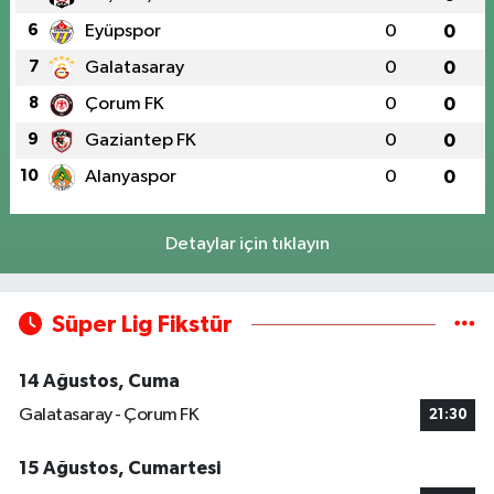
6
Eyüpspor
0
0
7
Galatasaray
0
0
8
Çorum FK
0
0
9
Gaziantep FK
0
0
10
Alanyaspor
0
0
Detaylar için tıklayın
Süper Lig Fikstür
14 Ağustos, Cuma
Galatasaray - Çorum FK
21:30
15 Ağustos, Cumartesi