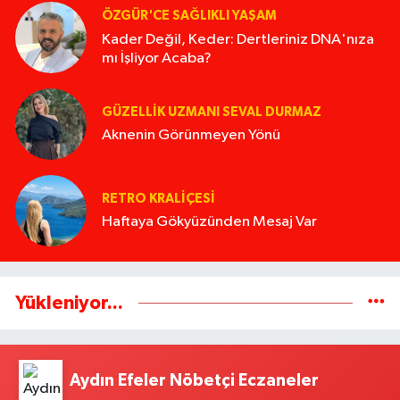
ÖZGÜR'CE SAĞLIKLI YAŞAM
Kader Değil, Keder: Dertleriniz DNA'nıza
mı İşliyor Acaba?
GÜZELLIK UZMANI SEVAL DURMAZ
Aknenin Görünmeyen Yönü
RETRO KRALIÇESI
Haftaya Gökyüzünden Mesaj Var
Yükleniyor...
Aydın Efeler Nöbetçi Eczaneler