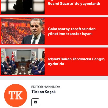
Resmi Gazete’de yayımlandı
Galatasaray taraftarından
yönetime transfer isyanı
İçişleri Bakan Yardımcısı Cangir,
Aydın’da
EDITÖR HAKKINDA
Türkan Koçak