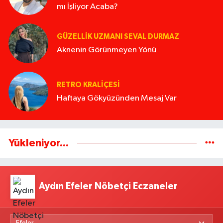
mı İşliyor Acaba?
GÜZELLIK UZMANI SEVAL DURMAZ
Aknenin Görünmeyen Yönü
RETRO KRALIÇESI
Haftaya Gökyüzünden Mesaj Var
Yükleniyor...
Aydın Efeler Nöbetçi Eczaneler