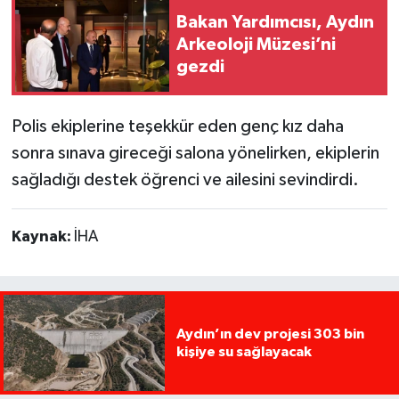
Bakan Yardımcısı, Aydın
Arkeoloji Müzesi’ni
gezdi
Polis ekiplerine teşekkür eden genç kız daha
sonra sınava gireceği salona yönelirken, ekiplerin
sağladığı destek öğrenci ve ailesini sevindirdi.
Kaynak:
İHA
Aydın’ın dev projesi 303 bin
kişiye su sağlayacak