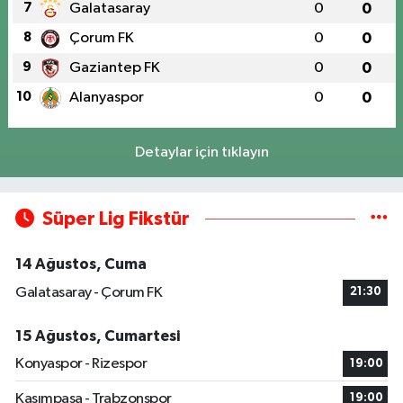
7
Galatasaray
0
0
8
Çorum FK
0
0
9
Gaziantep FK
0
0
10
Alanyaspor
0
0
Detaylar için tıklayın
Süper Lig Fikstür
14 Ağustos, Cuma
Galatasaray - Çorum FK
21:30
15 Ağustos, Cumartesi
Konyaspor - Rizespor
19:00
Kasımpaşa - Trabzonspor
19:00