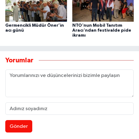
Germencikli Müdür Öner’in
NTO'nun Mobil Tanıtım
acı günü
Aracı'ndan festivalde pide
ikramı
Yorumlar
Gönder