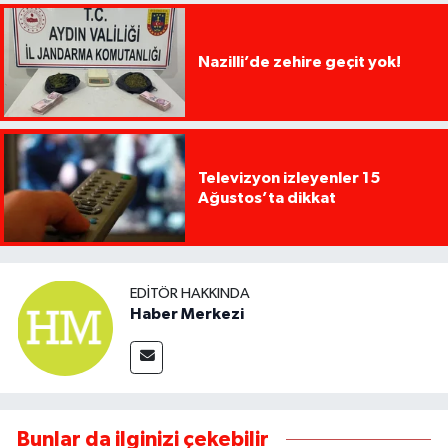
Nazilli’de zehire geçit yok!
Televizyon izleyenler 15
Ağustos’ta dikkat
EDITÖR HAKKINDA
Haber Merkezi
Bunlar da ilginizi çekebilir