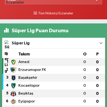
Tüm Nöbetçi Eczaneler
Süper Lig Puan Durumu
Süper Lig
#
Takım
O
P
1
Amed
0
0
2
Erzurumspor FK
0
0
3
Başakşehir
0
0
4
Kocaelispor
0
0
5
Beşiktaş
0
0
6
Eyüpspor
0
0