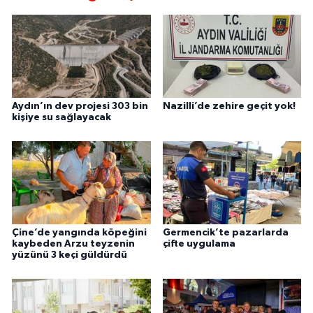
Aydın’ın dev projesi 303 bin
Nazilli’de zehire geçit yok!
kişiye su sağlayacak
Çine’de yangında köpeğini
Germencik’te pazarlarda
kaybeden Arzu teyzenin
çifte uygulama
yüzünü 3 keçi güldürdü