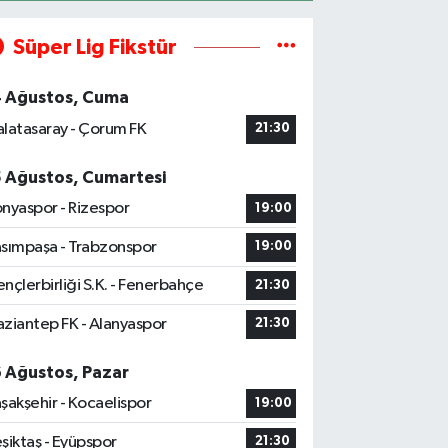
Süper Lig Fikstür
4 Ağustos, Cuma
latasaray - Çorum FK
21:30
5 Ağustos, Cumartesi
nyaspor - Rizespor
19:00
sımpaşa - Trabzonspor
19:00
nçlerbirliği S.K. - Fenerbahçe
21:30
ziantep FK - Alanyaspor
21:30
6 Ağustos, Pazar
şakşehir - Kocaelispor
19:00
şiktaş - Eyüpspor
21:30