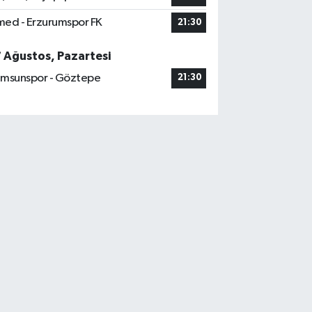
ed - Erzurumspor FK
21:30
7 Ağustos, Pazartesi
msunspor - Göztepe
21:30