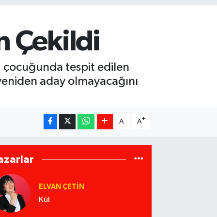
 Çekildi
 çocuğunda tespit edilen
 yeniden aday olmayacağını
-
+
A
A
azarlar
ELVAN ÇETIN
Kül