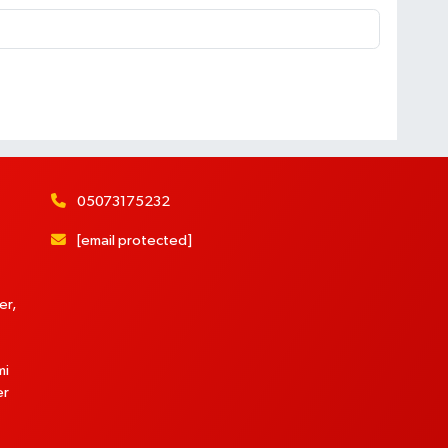
05073175232
[email protected]
er,
mi
er