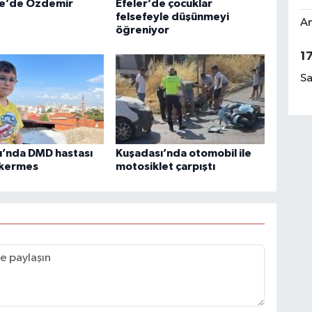
e’de Özdemir
Efeler’de çocuklar
felsefeyle düşünmeyi
Am
öğreniyor
1
Sa
ı’nda DMD hastası
Kuşadası’nda otomobil ile
n kermes
motosiklet çarpıştı