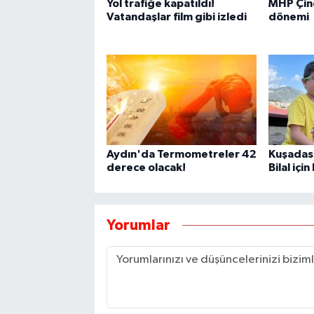
Yol trafiğe kapatıldı!
MHP Çin
Vatandaşlar film gibi izledi
dönemi
Aydın'da Termometreler 42
Kuşadas
derece olacak!
Bilal içi
Yorumlar