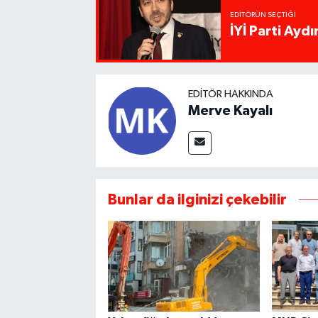
EDITÖRÜN SEÇTIĞI
İYİ Parti Ayd
EDITÖR HAKKINDA
Merve Kayalı
Bunlar da ilginizi çekebilir