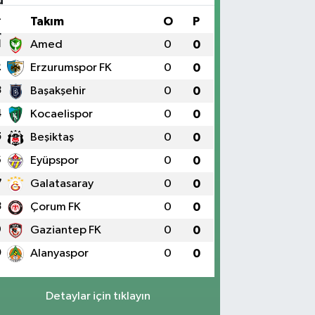
#
Takım
O
P
1
Amed
0
0
2
Erzurumspor FK
0
0
3
Başakşehir
0
0
4
Kocaelispor
0
0
5
Beşiktaş
0
0
6
Eyüpspor
0
0
7
Galatasaray
0
0
8
Çorum FK
0
0
9
Gaziantep FK
0
0
0
Alanyaspor
0
0
Detaylar için tıklayın