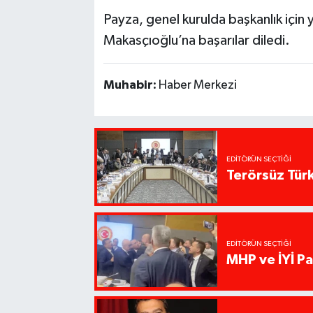
Payza, genel kurulda başkanlık içi
Makasçıoğlu’na başarılar diledi.
Muhabir:
Haber Merkezi
EDITÖRÜN SEÇTIĞI
Terörsüz Tür
EDITÖRÜN SEÇTIĞI
MHP ve İYİ Par