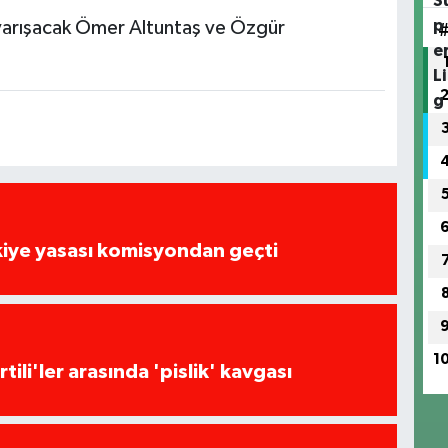
n yarışacak Ömer Altuntaş ve Özgür
kiye yasası komisyondan geçti
1
tili'ler arasında 'pislik' kavgası