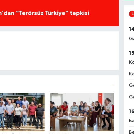
ın’dan “Terörsüz Türkiye” tepkisi
1
Ga
1
Ko
Ka
Ge
Ga
1
Ba
Be