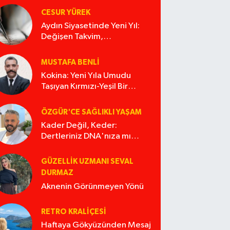
CESUR YÜREK
Aydın Siyasetinde Yeni Yıl:
Değişen Takvim,
Değişmeyen Alışkanlıklar
MUSTAFA BENLI
Kokina: Yeni Yıla Umudu
Taşıyan Kırmızı-Yeşil Bir
Masal
ÖZGÜR'CE SAĞLIKLI YAŞAM
Kader Değil, Keder:
Dertleriniz DNA'nıza mı
İşliyor Acaba?
GÜZELLIK UZMANI SEVAL
DURMAZ
Aknenin Görünmeyen Yönü
RETRO KRALIÇESI
Haftaya Gökyüzünden Mesaj