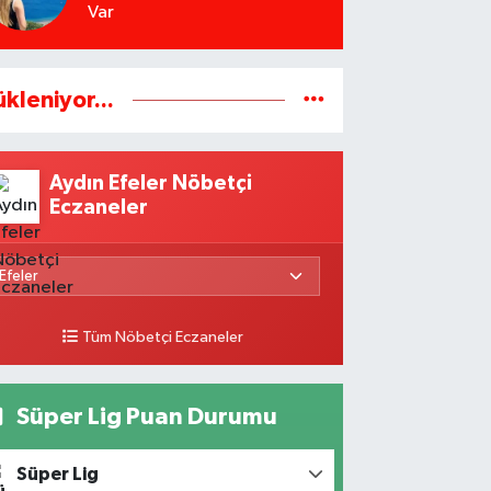
Var
ükleniyor...
Aydın Efeler Nöbetçi
Eczaneler
Tüm Nöbetçi Eczaneler
Süper Lig Puan Durumu
Süper Lig