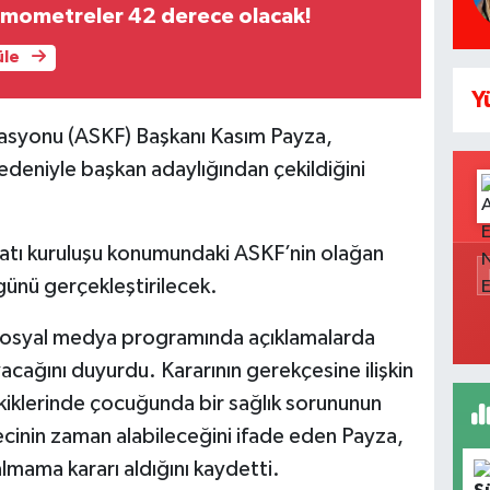
rmometreler 42 derece olacak!
üle
Y
asyonu (ASKF) Başkanı Kasım Payza,
deniyle başkan adaylığından çekildiğini
çatı kuruluşu konumundaki ASKF’nin olağan
ünü gerçekleştirilecek.
r sosyal medya programında açıklamalarda
ağını duyurdu. Kararının gerekçesine ilişkin
tkiklerinde çocuğunda bir sağlık sorununun
ürecinin zaman alabileceğini ifade eden Payza,
lmama kararı aldığını kaydetti.