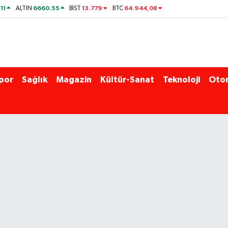
11
6660.55
13.779
64.944,08
ALTIN
BİST
BTC
por
Sağlık
Magazin
Kültür-Sanat
Teknoloji
Oto