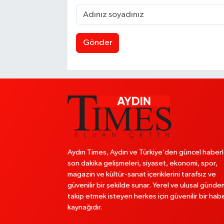
Gönder
Aydın Times, Aydın ve Türkiye’den güncel haberl
son dakika gelişmeleri, siyaset, ekonomi, spor,
magazin ve kültür-sanat içeriklerini tarafsız ve
güvenilir bir şekilde sunar. Yerel ve ulusal günde
takip etmek isteyen herkes için güvenilir bir hab
kaynağıdır.