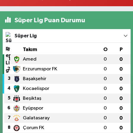
Süper Lig Puan Durumu
Süper Lig
#
Takım
O
P
1
Amed
0
0
2
Erzurumspor FK
0
0
3
Başakşehir
0
0
4
Kocaelispor
0
0
5
Beşiktaş
0
0
6
Eyüpspor
0
0
7
Galatasaray
0
0
8
Çorum FK
0
0