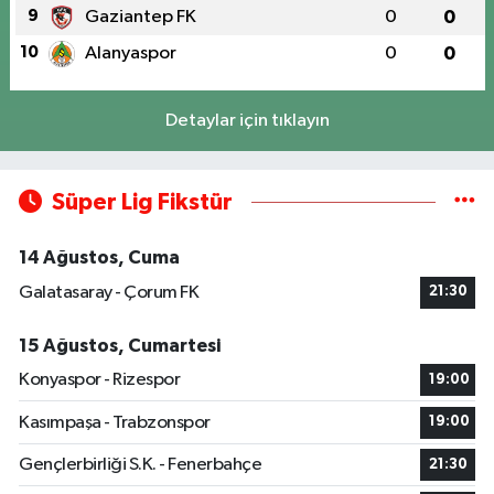
9
Gaziantep FK
0
0
10
Alanyaspor
0
0
Detaylar için tıklayın
Süper Lig Fikstür
14 Ağustos, Cuma
Galatasaray - Çorum FK
21:30
15 Ağustos, Cumartesi
Konyaspor - Rizespor
19:00
Kasımpaşa - Trabzonspor
19:00
Gençlerbirliği S.K. - Fenerbahçe
21:30