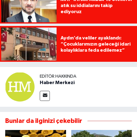
atık su iddialarını takip
ediyoruz
Aydın’da veliler ayaklandı:
“Çocuklarımızın geleceği idari
kolaylıklara feda edilemez”
EDITÖR HAKKINDA
Haber Merkezi
Bunlar da ilginizi çekebilir