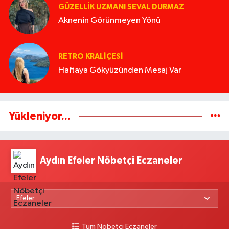
GÜZELLIK UZMANI SEVAL DURMAZ
Aknenin Görünmeyen Yönü
RETRO KRALIÇESI
Haftaya Gökyüzünden Mesaj Var
Yükleniyor...
Aydın Efeler Nöbetçi Eczaneler
Tüm Nöbetçi Eczaneler