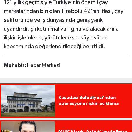
121 yıllık geçmişiyle Türkiye'nin önemli çay
markalarından biri olan Tirebolu 42'nin iflası, çay
sektöründe ve iş dünyasında geniş yankı
uyandırdı. Şirketin mal varlığına ve alacaklarına
ilişkin işlemlerin, yürütülecek tasfiye süreci
kapsamında değerlendirileceği belirtildi.
Muhabir:
Haber Merkezi
Kuşadası Belediyesi’nden
operasyona ilişkin açıklama
MHP’li Irsık: Akbük’te otellerin