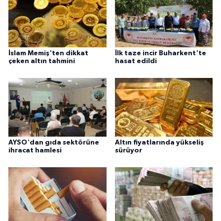
İslam Memiş'ten dikkat
İlk taze incir Buharkent'te
çeken altın tahmini
hasat edildi
AYSO'dan gıda sektörüne
Altın fiyatlarında yükseliş
ihracat hamlesi
sürüyor