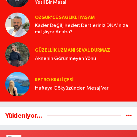
Yeşil Bir Masal
ÖZGÜR'CE SAĞLIKLI YAŞAM
Kader Değil, Keder: Dertleriniz DNA'nıza
mı İşliyor Acaba?
GÜZELLIK UZMANI SEVAL DURMAZ
Aknenin Görünmeyen Yönü
RETRO KRALIÇESI
Haftaya Gökyüzünden Mesaj Var
Yükleniyor...