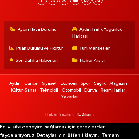
Aydın Hava Durumu
Aydın Trafik Yoğunluk
Haritası
Puan Durumu ve Fikstür
Tüm Manşetler
Son Dakika Haberleri
Haber Arşivi
Aydın
Güncel
Siyaset
Ekonomi
Spor
Sağlık
Magazin
Kültür-Sanat
Teknoloji
Otomobil
Dünya
Resmi İlanlar
Yazarlar
Haber Yazılımı:
TE Bilişim
En iyi site deneyimi sağlamak için çerezlerden
faydalanıyoruz. Detaylar için lütfen tıklayın.
Tamam