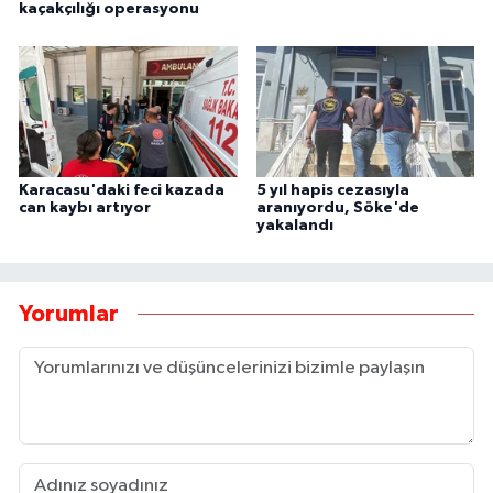
kaçakçılığı operasyonu
Karacasu'daki feci kazada
5 yıl hapis cezasıyla
can kaybı artıyor
aranıyordu, Söke'de
yakalandı
Yorumlar