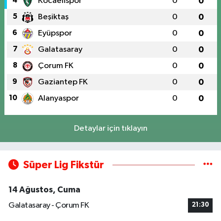
4
Kocaelispor
0
0
5
Beşiktaş
0
0
6
Eyüpspor
0
0
7
Galatasaray
0
0
8
Çorum FK
0
0
9
Gaziantep FK
0
0
10
Alanyaspor
0
0
Detaylar için tıklayın
Süper Lig Fikstür
14 Ağustos, Cuma
Galatasaray - Çorum FK
21:30