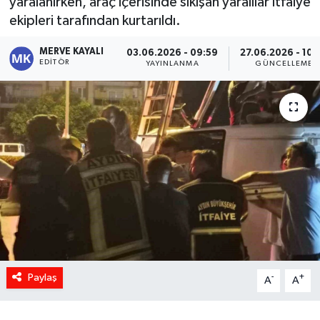
yaralanırken, araç içerisinde sıkışan yaralılar itfaiye
ekipleri tarafından kurtarıldı.
MERVE KAYALI
03.06.2026 - 09:59
27.06.2026 - 10:
EDITÖR
YAYINLANMA
GÜNCELLEME
Paylaş
-
+
A
A