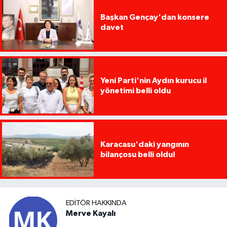
Başkan Gençay'dan konsere
davet
Yeni Parti'nin Aydın kurucu il
yönetimi belli oldu
Karacasu'daki yangının
bilançosu belli oldu!
EDITÖR HAKKINDA
Merve Kayalı