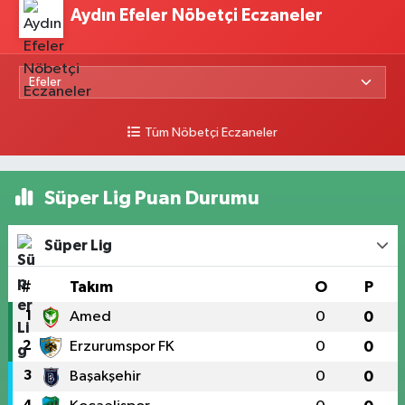
Aydın Efeler Nöbetçi Eczaneler
Tüm Nöbetçi Eczaneler
Süper Lig Puan Durumu
Süper Lig
#
Takım
O
P
1
Amed
0
0
2
Erzurumspor FK
0
0
3
Başakşehir
0
0