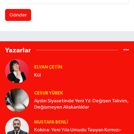
Gönder
Yazarlar
ELVAN ÇETIN
Kül
CESUR YÜREK
Aydın Siyasetinde Yeni Yıl: Değişen Takvim,
Değişmeyen Alışkanlıklar
MUSTAFA BENLI
Kokina: Yeni Yıla Umudu Taşıyan Kırmızı-