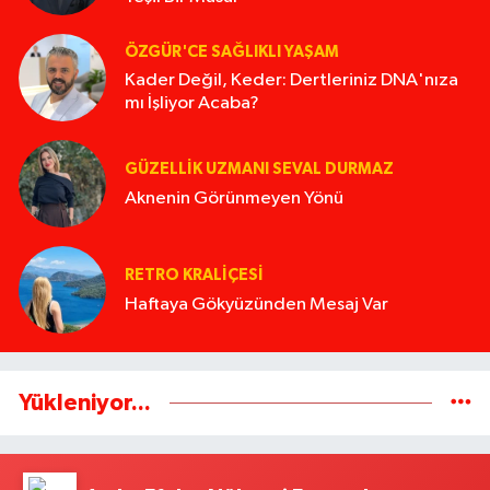
ÖZGÜR'CE SAĞLIKLI YAŞAM
Kader Değil, Keder: Dertleriniz DNA'nıza
mı İşliyor Acaba?
GÜZELLIK UZMANI SEVAL DURMAZ
Aknenin Görünmeyen Yönü
RETRO KRALIÇESI
Haftaya Gökyüzünden Mesaj Var
Yükleniyor...