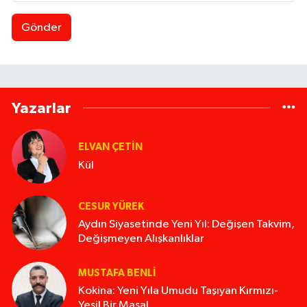
Gönder
Yazarlar
ELVAN ÇETIN
Kül
CESUR YÜREK
Aydın Siyasetinde Yeni Yıl: Değişen Takvim,
Değişmeyen Alışkanlıklar
MUSTAFA BENLI
Kokina: Yeni Yıla Umudu Taşıyan Kırmızı-
Yeşil Bir Masal