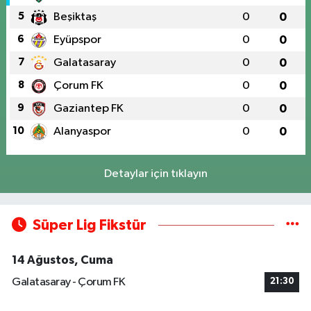
5
Beşiktaş
0
0
6
Eyüpspor
0
0
7
Galatasaray
0
0
8
Çorum FK
0
0
9
Gaziantep FK
0
0
10
Alanyaspor
0
0
Detaylar için tıklayın
Süper Lig Fikstür
14 Ağustos, Cuma
Galatasaray - Çorum FK
21:30