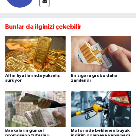
Bunlar da ilginizi çekebilir
Altın fiyatlarında yükseliş
Bir sigara grubu daha
sürüyor
zamlandı
Bankaların güncel
Motorinde beklenen büyük
promosyon tutarları
indirim pompaya yansımadı