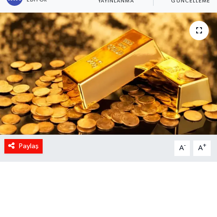
YAYINLANMA
GÜNCELLEME
Paylaş
-
+
A
A