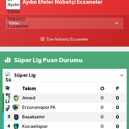
Aydın Efeler Nöbetçi Eczaneler
Tüm Nöbetçi Eczaneler
Süper Lig Puan Durumu
Süper Lig
#
Takım
O
P
1
Amed
0
0
2
Erzurumspor FK
0
0
3
Başakşehir
0
0
4
Kocaelispor
0
0