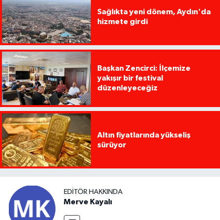
Sağlıkta yeni dönem, Aydın'da
hizmete girdi
Başkan Zencirci: İlçemize
yakışır bir festival
düzenleyeceğiz
Altın fiyatlarında yükseliş
sürüyor
EDITÖR HAKKINDA
Merve Kayalı