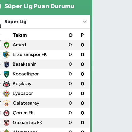
Süper Lig Puan Durumu
Süper Lig
#
Takım
O
P
1
Amed
0
0
2
Erzurumspor FK
0
0
3
Başakşehir
0
0
4
Kocaelispor
0
0
5
Beşiktaş
0
0
6
Eyüpspor
0
0
7
Galatasaray
0
0
8
Çorum FK
0
0
9
Gaziantep FK
0
0