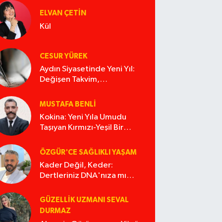
ELVAN ÇETIN
Kül
CESUR YÜREK
Aydın Siyasetinde Yeni Yıl:
Değişen Takvim,
Değişmeyen Alışkanlıklar
MUSTAFA BENLI
Kokina: Yeni Yıla Umudu
Taşıyan Kırmızı-Yeşil Bir
Masal
ÖZGÜR'CE SAĞLIKLI YAŞAM
Kader Değil, Keder:
Dertleriniz DNA'nıza mı
İşliyor Acaba?
GÜZELLIK UZMANI SEVAL
DURMAZ