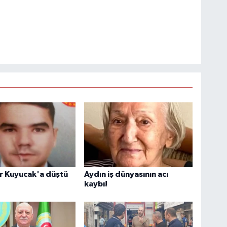
r Kuyucak'a düştü
Aydın iş dünyasının acı
kaybı!