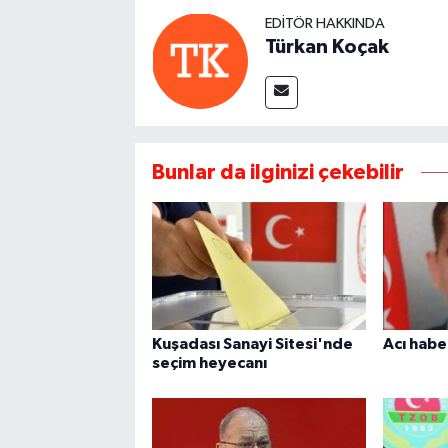
EDITÖR HAKKINDA
Türkan Koçak
Bunlar da ilginizi çekebilir
Kuşadası Sanayi Sitesi'nde
Acı habe
seçim heyecanı