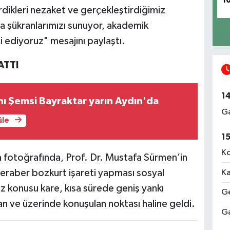
1
rdikleri nezaket ve gerçekleştirdiğimiz
a şükranlarımızı sunuyor, akademik
 ediyoruz" mesajını paylaştı.
ATTI
1
ı Şemsi Bayraktar yarın Aydın'da
Ga
üle
1
Ko
a fotoğrafında, Prof. Dr. Mustafa Sürmen’in
 beraber bozkurt işareti yapması sosyal
Ka
 konusu kare, kısa sürede geniş yankı
Ge
lan ve üzerinde konuşulan noktası haline geldi.
Ga