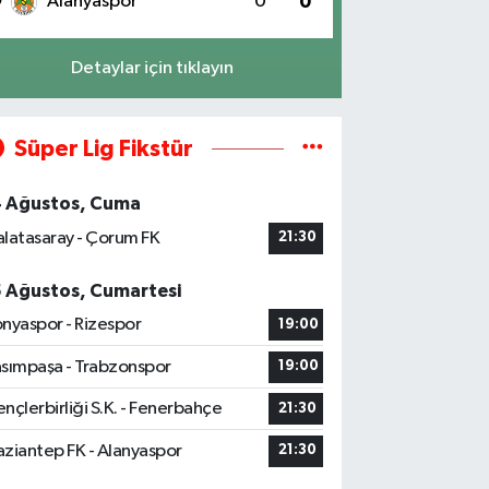
0
Alanyaspor
0
0
Detaylar için tıklayın
Süper Lig Fikstür
4 Ağustos, Cuma
latasaray - Çorum FK
21:30
5 Ağustos, Cumartesi
nyaspor - Rizespor
19:00
sımpaşa - Trabzonspor
19:00
nçlerbirliği S.K. - Fenerbahçe
21:30
ziantep FK - Alanyaspor
21:30