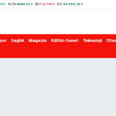
11
6660.55
13.779
64.959,79
ALTIN
BİST
BTC
por
Sağlık
Magazin
Kültür-Sanat
Teknoloji
Oto