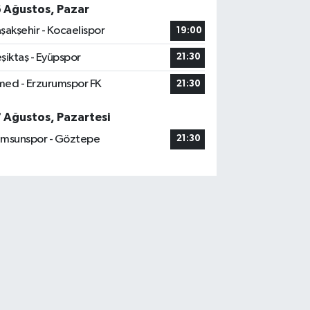
6 Ağustos, Pazar
şakşehir - Kocaelispor
19:00
şiktaş - Eyüpspor
21:30
ed - Erzurumspor FK
21:30
7 Ağustos, Pazartesi
msunspor - Göztepe
21:30