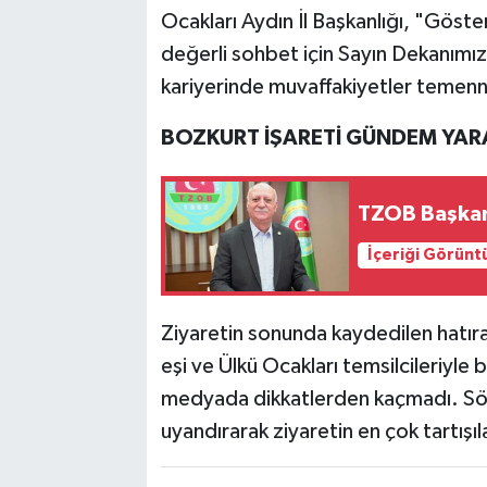
Ocakları Aydın İl Başkanlığı, "Göste
değerli sohbet için Sayın Dekanımız
kariyerinde muvaffakiyetler temenni
BOZKURT İŞARETİ GÜNDEM YAR
TZOB Başkan
İçeriği Görünt
Ziyaretin sonunda kaydedilen hatır
eşi ve Ülkü Ocakları temsilcileriyle
medyada dikkatlerden kaçmadı. Söz
uyandırarak ziyaretin en çok tartışı