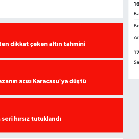
1
Ba
Be
Am
en dikkat çeken altın tahmini
1
Sa
kazanın acısı Karacasu'ya düştü
seri hırsız tutuklandı