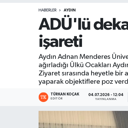
Magazin
HABERLER
AYDIN
ADÜ'lü deka
işareti
Aydın Adnan Menderes Ünivers
ağırladığı Ülkü Ocakları Aydı
Ziyaret sırasında heyetle bir 
yaparak objektiflere poz verd
TÜRKAN KOÇAK
04.07.2026 - 12:04
EDITÖR
YAYINLANMA