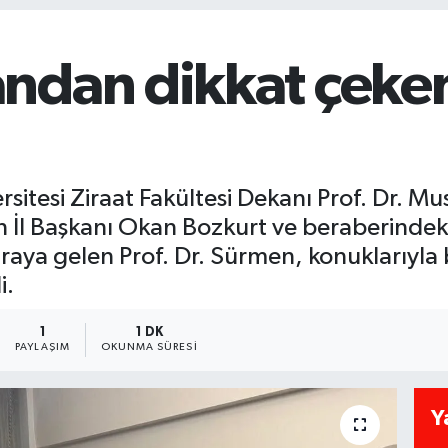
ndan dikkat çeke
itesi Ziraat Fakültesi Dekanı Prof. Dr. M
n İl Başkanı Okan Bozkurt ve beraberindeki 
araya gelen Prof. Dr. Sürmen, konuklarıyla b
i.
1
1 DK
PAYLAŞIM
OKUNMA SÜRESI
Y