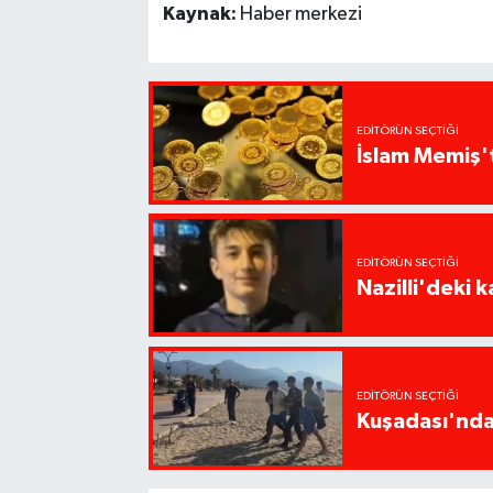
Kaynak:
Haber merkezi
EDITÖRÜN SEÇTIĞI
İslam Memiş't
EDITÖRÜN SEÇTIĞI
Nazilli'deki 
EDITÖRÜN SEÇTIĞI
Kuşadası'nda 