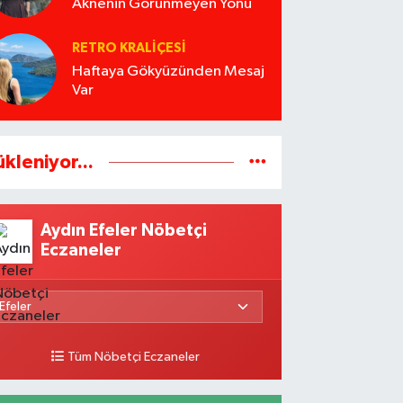
Aknenin Görünmeyen Yönü
RETRO KRALIÇESI
Haftaya Gökyüzünden Mesaj
Var
ükleniyor...
Aydın Efeler Nöbetçi
Eczaneler
Tüm Nöbetçi Eczaneler