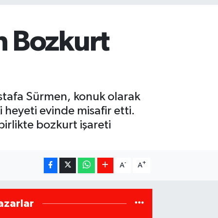
n Bozkurt
ustafa Sürmen, konuk olarak
heyeti evinde misafir etti.
irlikte bozkurt işareti
-
+
A
A
azarlar