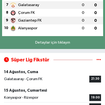
7
Galatasaray
0
0
8
Çorum FK
0
0
9
Gaziantep FK
0
0
10
Alanyaspor
0
0
Detaylar için tıklayın
Süper Lig Fikstür
14 Ağustos, Cuma
Galatasaray - Çorum FK
21:30
15 Ağustos, Cumartesi
Konyaspor - Rizespor
19:00