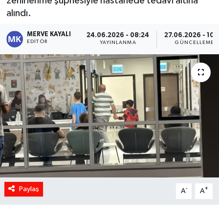
zehirlenme şüphesiyle hastanede tedavi altına
alındı.
MERVE KAYALI
24.06.2026 - 08:24
27.06.2026 - 10:
EDITÖR
YAYINLANMA
GÜNCELLEME
Paylaş
-
+
A
A