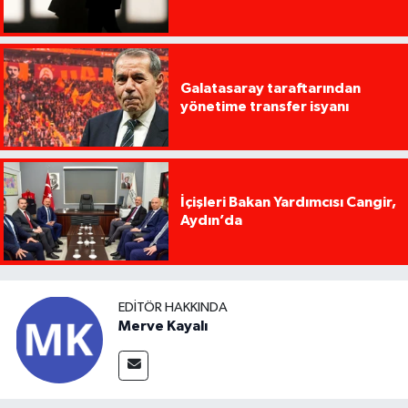
Galatasaray taraftarından
yönetime transfer isyanı
İçişleri Bakan Yardımcısı Cangir,
Aydın’da
EDITÖR HAKKINDA
Merve Kayalı