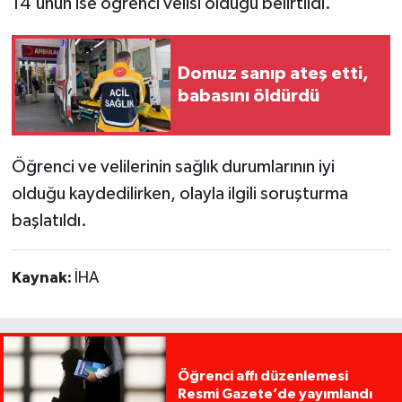
14’ünün ise öğrenci velisi olduğu belirtildi.
Domuz sanıp ateş etti,
babasını öldürdü
Öğrenci ve velilerinin sağlık durumlarının iyi
olduğu kaydedilirken, olayla ilgili soruşturma
başlatıldı.
Kaynak:
İHA
Öğrenci affı düzenlemesi
Resmi Gazete’de yayımlandı