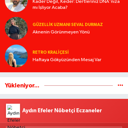
Kader Değil, Keder: Dertleriniz DNA'nıza
mı İşliyor Acaba?
GÜZELLIK UZMANI SEVAL DURMAZ
Aknenin Görünmeyen Yönü
RETRO KRALIÇESI
Haftaya Gökyüzünden Mesaj Var
Yükleniyor...
Aydın Efeler Nöbetçi Eczaneler