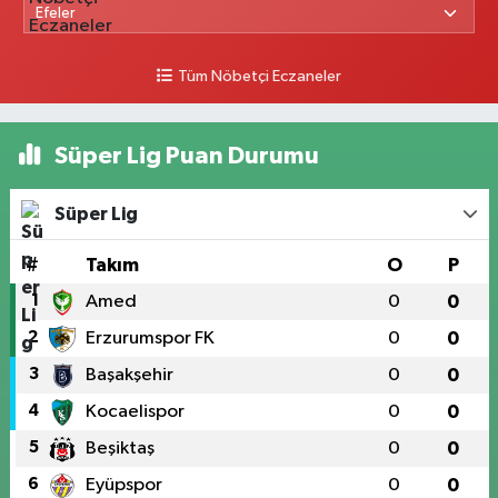
Tüm Nöbetçi Eczaneler
Süper Lig Puan Durumu
Süper Lig
#
Takım
O
P
1
Amed
0
0
2
Erzurumspor FK
0
0
3
Başakşehir
0
0
4
Kocaelispor
0
0
5
Beşiktaş
0
0
6
Eyüpspor
0
0