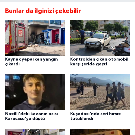
Bunlar da ilginizi çekebilir
Kaynak yaparken yangın
Kontrolden çıkan otomobil
çıkardı
karşı şeride geçti
Nazilli'deki kazanın acısı
Kuşadası'nda seri hırsız
Karacasu'ya düştü
tutuklandı