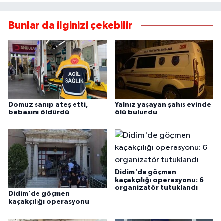
Bunlar da ilginizi çekebilir
Domuz sanıp ateş etti,
Yalnız yaşayan şahıs evinde
babasını öldürdü
ölü bulundu
Didim'de göçmen
kaçakçılığı operasyonu: 6
organizatör tutuklandı
Didim'de göçmen
kaçakçılığı operasyonu