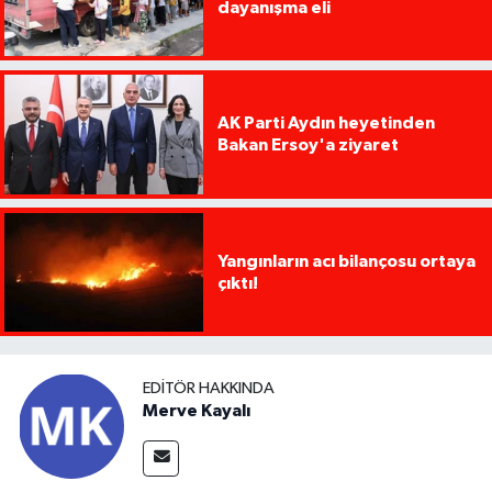
dayanışma eli
AK Parti Aydın heyetinden
Bakan Ersoy'a ziyaret
Yangınların acı bilançosu ortaya
çıktı!
EDITÖR HAKKINDA
Merve Kayalı