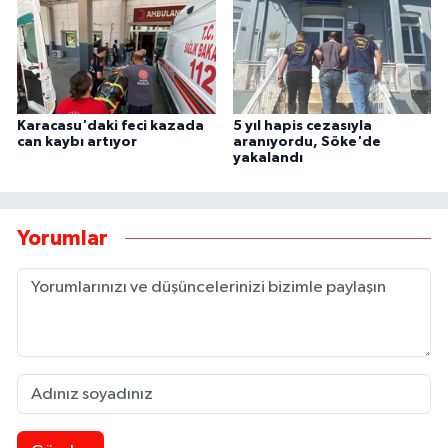
Karacasu'daki feci kazada
5 yıl hapis cezasıyla
can kaybı artıyor
aranıyordu, Söke'de
yakalandı
Yorumlar