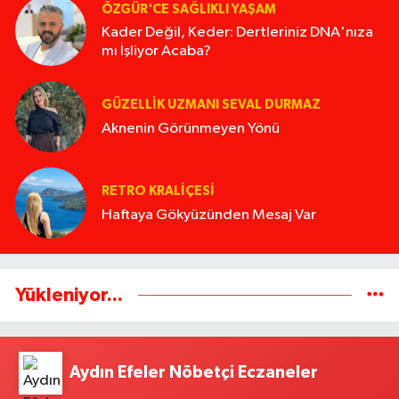
ÖZGÜR'CE SAĞLIKLI YAŞAM
Kader Değil, Keder: Dertleriniz DNA'nıza
mı İşliyor Acaba?
GÜZELLIK UZMANI SEVAL DURMAZ
Aknenin Görünmeyen Yönü
RETRO KRALIÇESI
Haftaya Gökyüzünden Mesaj Var
Yükleniyor...
Aydın Efeler Nöbetçi Eczaneler