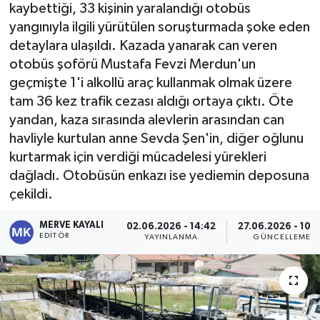
kaybettiği, 33 kişinin yaralandığı otobüs
yangınıyla ilgili yürütülen soruşturmada şoke eden
detaylara ulaşıldı. Kazada yanarak can veren
otobüs şoförü Mustafa Fevzi Merdun'un
geçmişte 1'i alkollü araç kullanmak olmak üzere
tam 36 kez trafik cezası aldığı ortaya çıktı. Öte
yandan, kaza sırasında alevlerin arasından can
havliyle kurtulan anne Sevda Şen'in, diğer oğlunu
kurtarmak için verdiği mücadelesi yürekleri
dağladı. Otobüsün enkazı ise yediemin deposuna
çekildi.
MERVE KAYALI
02.06.2026 - 14:42
27.06.2026 - 10:
EDITÖR
YAYINLANMA
GÜNCELLEME